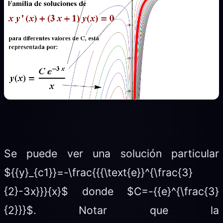
Se puede ver una solución particular
${{y}_{c1}}=-\frac{{{\text{e}}^{\frac{3}
{2}-3x}}}{x}$ donde $C=-{{e}^{\frac{3}
{2}}}$. Notar que la