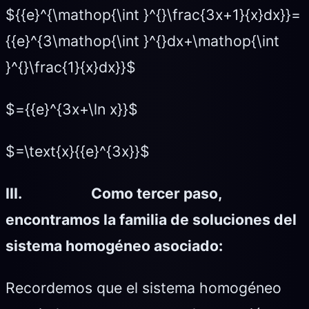
${{e}^{\mathop{\int }^{}\frac{3x+1}{x}dx}}=
{{e}^{3\mathop{\int }^{}dx+\mathop{\int
}^{}\frac{1}{x}dx}}$
$={{e}^{3x+\ln x}}$
$=\text{x}{{e}^{3x}}$
III.
Como tercer paso,
encontramos la familia de soluciones del
sistema homogéneo asociado:
Recordemos que el sistema homogéneo