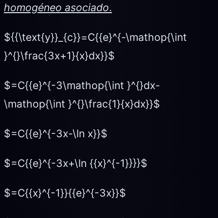
homogéneo asociado
.
${{\text{y}}_{c}}=C{{e}^{-\mathop{\int
}^{}\frac{3x+1}{x}dx}}$
$=C{{e}^{-3\mathop{\int }^{}dx-
\mathop{\int }^{}\frac{1}{x}dx}}$
$=C{{e}^{-3x-\ln x}}$
$=C{{e}^{-3x+\ln {{x}^{-1}}}}$
$=C{{x}^{-1}}{{e}^{-3x}}$