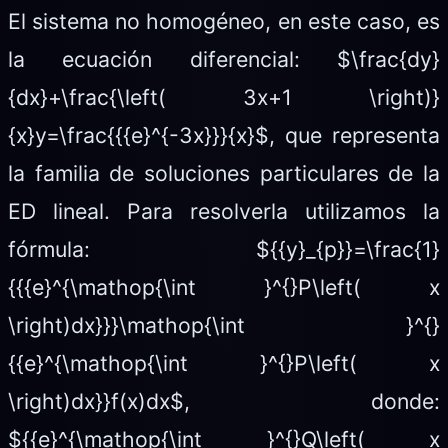
El sistema no homogéneo, en este caso, es
la ecuación diferencial: $\frac{dy}
{dx}+\frac{\left( 3x+1 \right)}
{x}y=\frac{{{e}^{-3x}}}{x}$, que representa
la familia de soluciones particulares de la
ED lineal. Para resolverla utilizamos la
fórmula: ${{y}_{p}}=\frac{1}
{{{e}^{\mathop{\int }^{}P\left( x
\right)dx}}}\mathop{\int }^{}
{{e}^{\mathop{\int }^{}P\left( x
\right)dx}}f(x)dx$, donde:
${{e}^{\mathop{\int }^{}Q\left( x