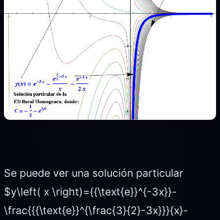
Se puede ver una solución particular
$y\left( x \right)={{\text{e}}^{-3x}}-
\frac{{{\text{e}}^{\frac{3}{2}-3x}}}{x}-