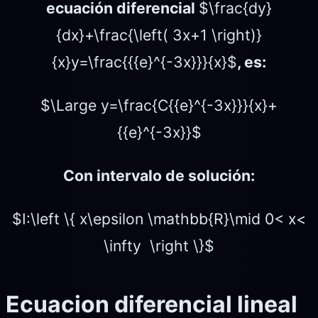
ecuación diferencial
$\frac{dy}
{dx}+\frac{\left( 3x+1 \right)}
{x}y=\frac{{{e}^{-3x}}}{x}$
, es:
$\Large y=\frac{C{{e}^{-3x}}}{x}+
{{e}^{-3x}}$
Con intervalo de solución:
$I:\left \{ x\epsilon \mathbb{R}\mid 0< x<
\infty \right \}$
Ecuacion diferencial lineal