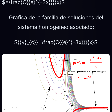
$=\frac{C{{e}^{-3x}}}{x}$
Grafica de la familia de soluciones del
sistema homogeneo asociado:
${{y}_{c}}=\frac{C{{e}^{-3x}}}{x}$