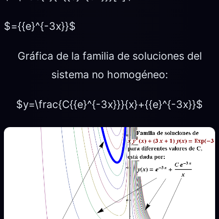
$={{e}^{-3x}}$
Gráfica de la familia de soluciones del
sistema no homogéneo:
$y=\frac{C{{e}^{-3x}}}{x}+{{e}^{-3x}}$