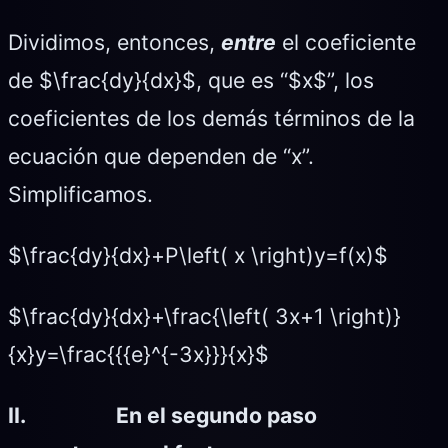
Dividimos, entonces,
entre
el coeficiente
de $\frac{dy}{dx}$, que es “$x$”, los
coeficientes de los demás términos de la
ecuación que dependen de “x”.
Simplificamos.
$\frac{dy}{dx}+P\left( x \right)y=f(x)$
$\frac{dy}{dx}+\frac{\left( 3x+1 \right)}
{x}y=\frac{{{e}^{-3x}}}{x}$
II.
En el segundo paso