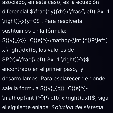
asociado, en este caso, es la ecuación
diferencial:$\frac{dy}{dx}+\frac{\left( 3x+1
\right)}{x}y=0$ . Para resolverla
sustituimos en la fórmula:
${{y}_{c}}=C{{e}^{-\mathop{\int }^{}P\left(
x \right)dx}}$, los valores de
$P(x)=\frac{\left( 3x+1 \right)}{x}$,
encontrado en el primer paso, y
desarrollamos. Para esclarecer de donde
sale la fórmula ${{y}_{c}}=C{{e}^{-
\mathop{\int }^{}P\left( x \right)dx}}$, siga
el siguiente enlace:
Solución del sistema