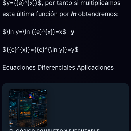
$y={{e}^{x}}$, por tanto si multiplicamos
esta última función por
ln
obtendremos:
$\ln y=\ln {{e}^{x}}=x$
y
${{e}^{x}}={{e}^{\ln y}}=y$
Ecuaciones Diferenciales Aplicaciones
EL CÓDIGO COMPLETO Y EJECUTABLE