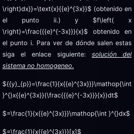
\right)dx}}=\text{x}{{e}^{3x}}$ (obtenido en
el punto ii.) y $f\left( x
\right)=\frac{{{e}^{-3x}}}{x}$ obtenido en
el punto i. Para ver de dónde salen estas
siga el enlace siguiente:
solución del
sistema no homogeneo
.
${{y}_{p}}=\frac{1}{x{{e}^{3x}}}\mathop{\int
}^{}x{{e}^{3x}}(\frac{{{e}^{-3x}}}{x})dt$
$=\frac{1}{x{{e}^{3x}}}\mathop{\int }^{}dx$
$=\frac{1}{x{{e}^{3x}}}[x]$