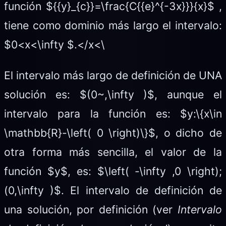
función ${{y}_{c}}=\frac{C{{e}^{-3x}}}{x}$ ,
tiene como dominio más largo el intervalo:
$0<x<\infty $.</x<\
El intervalo más largo de definición de UNA
solución es: $(0~,\infty )$, aunque el
intervalo para la función es: $y:\{x\in
\mathbb{R}-\left( 0 \right)\}$, o dicho de
otra forma más sencilla, el valor de la
función $y$, es: $\left( -\infty ,0 \right);
(0,\infty )$. El intervalo de definición de
una solución, por definición (ver
Intervalo