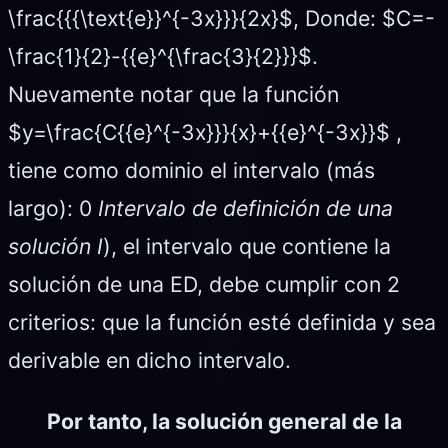
\frac{{{\text{e}}^{-3x}}}{2x}$, Donde: $C=-
\frac{1}{2}-{{e}^{\frac{3}{2}}}$.
Nuevamente notar que la función
$y=\frac{C{{e}^{-3x}}}{x}+{{e}^{-3x}}$ ,
tiene como dominio el intervalo (más
largo): 0
Intervalo de definición de una
solución I
), el intervalo que contiene la
solución de una ED, debe cumplir con 2
criterios: que la función esté definida y sea
derivable en dicho intervalo.
Por tanto, la solución general de la