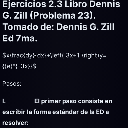
Ejercicios 2.3 Libro Dennis
G. Zill (Problema 23).
Tomado de: Dennis G. Zill
Ed 7ma.
$x\frac{dy}{dx}+\left( 3x+1 \right)y=
{{e}^{-3x}}$
Pasos:
I.
El primer paso consiste en
escribir la forma estándar de la ED a
resolver: