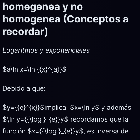
homegenea y no
homogenea (Conceptos a
recordar)
Logaritmos y exponenciales
$a\ln x=\ln {{x}^{a}}$
Debido a que:
$y={{e}^{x}}$implica $x=\ln y$ y además
$\ln y={{\log }_{e}}y$ recordamos que la
función $x={{\log }_{e}}y$, es inversa de