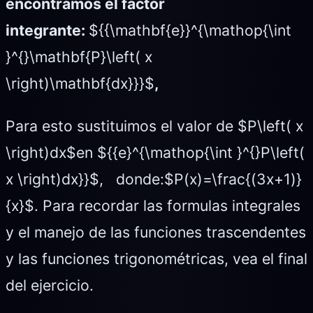
encontramos el factor
integrante:
${{\mathbf{e}}^{\mathop{\int
}^{}\mathbf{P}\left( x
\right)\mathbf{dx}}}$
,
Para esto sustituimos el valor de $P\left( x
\right)dx$en ${{e}^{\mathop{\int }^{}P\left(
x \right)dx}}$, donde:$P(x)=\frac{(3x+1)}
{x}$. Para recordar las formulas integrales
y el manejo de las funciones trascendentes
y las funciones trigonométricas, vea el final
del ejercicio.