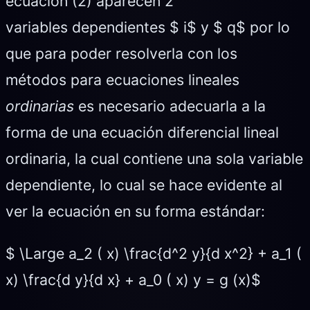
ecuación (2) aparecen 2
variables dependientes $ i$ y $ q$ por lo
que para poder resolverla con los
métodos para ecuaciones lineales
ordinarias
es necesario adecuarla a la
forma de una ecuación diferencial lineal
ordinaria, la cual contiene una sola variable
dependiente, lo cual se hace evidente al
ver la ecuación en su forma estándar:
$ \Large a_2 ( x) \frac{d^2 y}{d x^2} + a_1 (
x) \frac{d y}{d x} + a_0 ( x) y = g (x)$