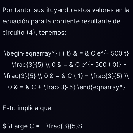
Por tanto, sustituyendo estos valores en la
ecuación para la corriente resultante del
circuito (4), tenemos:
\begin{eqnarray*} i ( t) & = & C e^{- 500 t}
+ \frac{3}{5} \\ 0 & = & C e^{- 500 ( 0)} +
\frac{3}{5} \\ 0 & = & C ( 1) + \frac{3}{5} \\
0 & = & C + \frac{3}{5} \end{eqnarray*}
Esto implica que:
$ \Large C = - \frac{3}{5}$