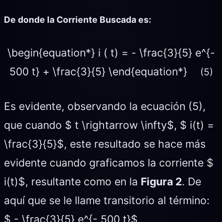
De donde la Corriente Buscada es:
\begin{equation*} i ( t) = - \frac{3}{5} e^{-
500 t} + \frac{3}{5} \end{equation*}
(5)
Es evidente, observando la ecuación (5),
que cuando $ t \rightarrow \infty$, $ i(t) =
\frac{3}{5}$, este resultado se hace más
evidente cuando graficamos la corriente $
i(t)$, resultante como en la
Figura 2
. De
aquí que se le llame transitorio al término:
$ - \frac{3}{5} e^{- 500 t}$