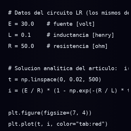
# Datos del circuito LR (los mismos de
E = 30.0    # fuente [volt]

L = 0.1     # inductancia [henry]

R = 50.0    # resistencia [ohm]

# Solucion analitica del articulo:  i(
t = np.linspace(0, 0.02, 500)

i = (E / R) * (1 - np.exp(-(R / L) * t
plt.figure(figsize=(7, 4))

plt.plot(t, i, color="tab:red")
