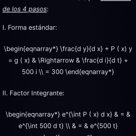
de los 4 pasos
:
I. Forma estándar:
\begin{eqnarray*} \frac{d y}{d x} + P ( x) y
= g ( x) & \Rightarrow & \frac{d i}{d t} +
500 i \\ = 300 \end{eqnarray*}
II. Factor Integrante:
\begin{eqnarray*} e^{\int P ( x) d x} & = &
e^{\int 500 d t} \\ & = & e^{500 t}