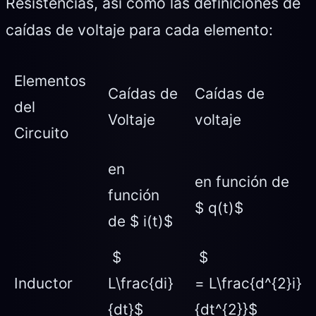
Resistencias, así como las definiciones de
caídas de voltaje para cada elemento:
Elementos
Caídas de
Caídas de
del
Voltaje
voltaje
Circuito
en
en función de
función
$ q(t)$
de $ i(t)$
$
$
Inductor
L\frac{di}
= L\frac{d^{2}i}
{dt}$
{dt^{2}}$