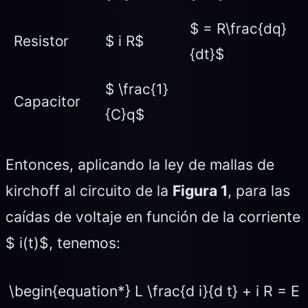
$ = R\frac{dq}
Resistor
$ i R$
{dt}$
$ \frac{1}
Capacitor
{C}q$
Entonces, aplicando la ley de mallas de
kirchoff al circuito de la
Figura 1
, para las
caídas de voltaje en función de la corriente
$ i(t)$, tenemos:
\begin{equation*} L \frac{d i}{d t} + i R = E