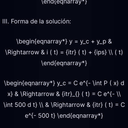
\end{eqnarray*}
III. Forma de la solución:
\begin{eqnarray*} y = y_c + y_p &
\Rightarrow & i ( t) = {itr} ( t) + {ips} \\ ( t)
\end{eqnarray*}
\begin{eqnarray*} y_c = C e^{- \int P ( x) d
x} & \Rightarrow & {itr}_{} ( t) = C e^{- \\
\int 500 d t} \\ & \Rightarrow & {itr} ( t) = C
e^{- 500 t} \end{eqnarray*}