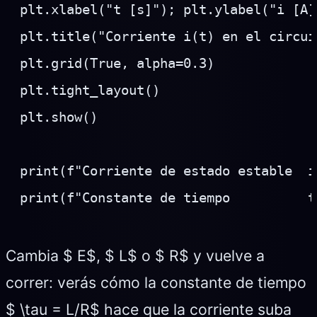
plt.xlabel("t [s]"); plt.ylabel("i [A]"
plt.title("Corriente i(t) en el circui
plt.grid(True, alpha=0.3)

plt.tight_layout()

plt.show()

print(f"Corriente de estado estable  i
print(f"Constante de tiempo          t
Cambia $ E$, $ L$ o $ R$ y vuelve a
correr: verás cómo la constante de tiempo
$ \tau = L/R$ hace que la corriente suba