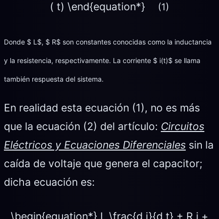
( t) \end{equation*}
(1)
Donde $ L$, $ R$ son constantes conocidas como la inductancia
y la resistencia, respectivamente. La corriente $ i(t)$ se llama
también respuesta del sistema.
En realidad esta ecuación (1), no es más
que la ecuación (2) del artículo:
Circuitos
Eléctricos y Ecuaciones Diferenciales
sin la
caída de voltaje que genera el capacitor;
dicha ecuación es:
\begin{equation*} L \frac{d i}{d t} + R i +