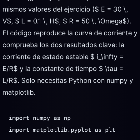
mismos valores del ejercicio ($ E = 30 \,
V$, $ L = 0.1 \, H$, $ R = 50 \, \Omega$).
El código reproduce la curva de corriente y
comprueba los dos resultados clave: la
corriente de estado estable $ i_\infty =
E/R$ y la constante de tiempo $ \tau =
L/R$. Solo necesitas Python con numpy y
matplotlib.
import numpy as np

import matplotlib.pyplot as plt
