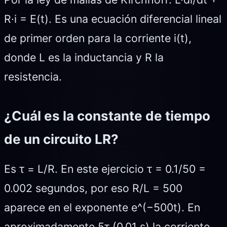
R·i = E(t). Es una ecuación diferencial lineal
de primer orden para la corriente i(t),
donde L es la inductancia y R la
resistencia.
¿Cuál es la constante de tiempo
de un circuito LR?
Es τ = L/R. En este ejercicio τ = 0.1/50 =
0.002 segundos, por eso R/L = 500
aparece en el exponente e^(−500t). En
aproximadamente 5τ (0.01 s) la corriente