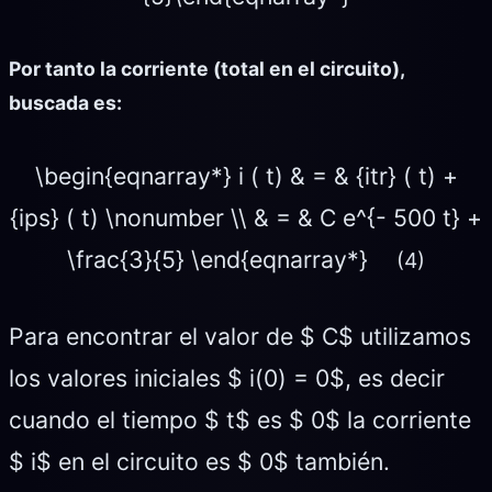
Por tanto la corriente (total en el circuito),
buscada es:
\begin{eqnarray*} i ( t) & = & {itr} ( t) +
{ips} ( t) \nonumber \\ & = & C e^{- 500 t} +
\frac{3}{5} \end{eqnarray*}
(4)
Para encontrar el valor de $ C$ utilizamos
los valores iniciales $ i(0) = 0$, es decir
cuando el tiempo $ t$ es $ 0$ la corriente
$ i$ en el circuito es $ 0$ también.