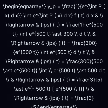
\begin{eqnarray*} y_p = \frac{1}{e^{\int P (
x) d x}} \int e^{\int P ( x) d x} f ( t) d x & \\
\Rightarrow & {ips} ( t) = \frac{1}{e^{500
t}} \int e^{500 t} \ast 300 \\ d t \\ &
\Rightarrow & {ips} ( t) = \frac{300}
{e^{500 t}} \int e^{500 t} d \\ t \\ &
\Rightarrow & {ips} ( t) = \frac{300}{500
\ast e^{500 t}} \int \\ e^{500 t} \ast 500 d t
\\ & \Rightarrow & {ips} ( t) = \frac{3}{5}
\ast e^{- 500 t} [ e^{500 \\ t}] \\ &
\Rightarrow & {ips} ( t) = \frac{3}
{5}\end{eqnarray*}