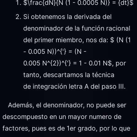
$\frac{dN}{N (1 - 0.0005 N)} = {dt}$
Si obtenemos la derivada del
denominador de la función racional
del primer miembro, nos da: $ (N (1
- 0.005 N))^{'} = (N -
0.005 N^{2})^{'} = 1 - 0.01 N$, por
tanto, descartamos la técnica
de integración letra A del paso III.
Además, el denominador, no puede ser
descompuesto en un mayor numero de
factores, pues es de 1er grado, por lo que