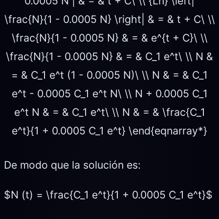
0.0005 N | & = & t + C\ \\ {Ln} \left|
\frac{N}{1 - 0.0005 N} \right| & = & t + C\ \\
\frac{N}{1 - 0.0005 N} & = & e^{t + C}\ \\
\frac{N}{1 - 0.0005 N} & = & C_1 e^t\ \\ N &
= & C_1 e^t (1 - 0.0005 N)\ \\ N & = & C_1
e^t - 0.0005 C_1 e^t N\ \\ N + 0.0005 C_1
e^t N & = & C_1 e^t\ \\ N & = & \frac{C_1
e^t}{1 + 0.0005 C_1 e^t} \end{eqnarray*}
De modo que la solución es:
$N (t) = \frac{C_1 e^t}{1 + 0.0005 C_1 e^t}$