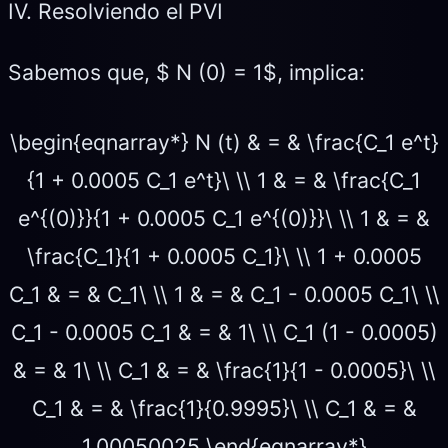
IV. Resolviendo el PVI
Sabemos que, $ N (0) = 1$, implica:
\begin{eqnarray*} N (t) & = & \frac{C_1 e^t}
{1 + 0.0005 C_1 e^t}\ \\ 1 & = & \frac{C_1
e^{(0)}}{1 + 0.0005 C_1 e^{(0)}}\ \\ 1 & = &
\frac{C_1}{1 + 0.0005 C_1}\ \\ 1 + 0.0005
C_1 & = & C_1\ \\ 1 & = & C_1 - 0.0005 C_1\ \\
C_1 - 0.0005 C_1 & = & 1\ \\ C_1 (1 - 0.0005)
& = & 1\ \\ C_1 & = & \frac{1}{1 - 0.0005}\ \\
C_1 & = & \frac{1}{0.9995}\ \\ C_1 & = &
1.00050025 \end{eqnarray*}