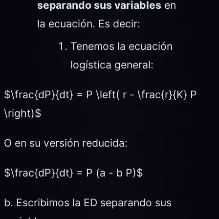
separando sus variables
en
la ecuación. Es decir:
Tenemos la ecuación
logística general:
$\frac{dP}{dt} = P \left( r - \frac{r}{K} P
\right)$
O en su versión reducida:
$\frac{dP}{dt} = P (a - b P)$
b. Escribimos la ED separando sus