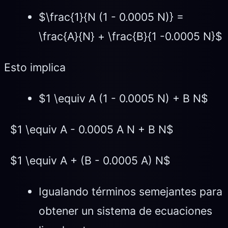
$\frac{1}{N (1 - 0.0005 N)} =
\frac{A}{N} + \frac{B}{1 -0.0005 N}$
Esto implica
$1 \equiv A (1 - 0.0005 N) + B N$
$1 \equiv A - 0.0005 A N + B N$
$1 \equiv A + (B - 0.0005 A) N$
Igualando términos semejantes para
obtener un sistema de ecuaciones