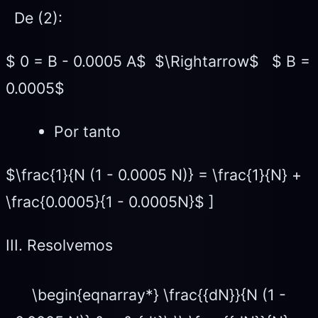
De (2):
$ 0 = B - 0.0005 A$ $\Rightarrow$ $ B =
0.0005$
Por tanto
$\frac{1}{N (1 - 0.0005 N)} = \frac{1}{N} +
\frac{0.0005}{1 - 0.0005N}$ ]
III. Resolvemos
\begin{eqnarray*} \frac{{dN}}{N (1 -