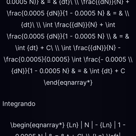
0.0005 N)} & = & {dt}\ \\ \frac{{dN}}{N} +
\frac{0.0005 {dN}}{1 - 0.0005 N} & = & \\
{dt}\ \\ \int \frac{{dN}}{N} + \int
\frac{0.0005 {dN}}{1 - 0.0005 N} \\ & = &
\int {dt} + C\ \\ \int \frac{{dN}}{N} -
\frac{0.0005}{0.0005} \int \frac{- 0.0005 \\
{dN}}{1 - 0.0005 N} & = & \int {dt} + C
\end{eqnarray*}
Integrando
\begin{eqnarray*} {Ln} | N | - {Ln} | 1 -