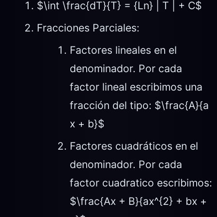
$\int \frac{dT}{T} = {Ln} | T | + C$
Fracciones Parciales:
Factores lineales en el
denominador. Por cada
factor lineal escribimos una
fracción del tipo: $\frac{A}{a
x + b}$
Factores cuadráticos en el
denominador. Por cada
factor cuadratico escribimos:
$\frac{Ax + B}{ax^{2} + bx +