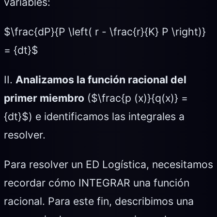
variables:
$\frac{dP}{P \left( r - \frac{r}{K} P \right)}
= {dt}$
II.
Analizamos la función racional del
primer miembro
($\frac{p (x)}{q(x)} =
{dt}$) e identificamos las integrales a
resolver.
Para resolver un ED Logística, necesitamos
recordar cómo INTEGRAR una función
racional. Para este fin, describimos una