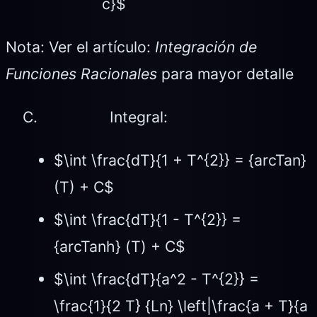
c}$
Nota: Ver el artículo:
Integración de
Funciones Racionales
para mayor detalle
C. Integral:
$\int \frac{dT}{1 + T^{2}} = {arcTan}
(T) + C$
$\int \frac{dT}{1 - T^{2}} =
{arcTanh} (T) + C$
$\int \frac{dT}{a^2 - T^{2}} =
\frac{1}{2 T} {Ln} \left|\frac{a + T}{a