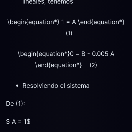
lineales, tenemos
\begin{equation*} 1 = A \end{equation*}
(1)
\begin{equation*}0 = B - 0.005 A
\end{equation*}
(2)
Resolviendo el sistema
De (1):
$ A = 1$