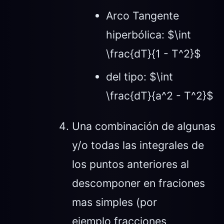
Arco Tangente
hiperbólica: $\int
\frac{dT}{1 - T^2}$
del tipo: $\int
\frac{dT}{a^2 - T^2}$
Una combinación de algunas
y/o todas las integrales de
los puntos anteriores al
descomponer en fraciones
mas simples (por
ejemplo fracciones