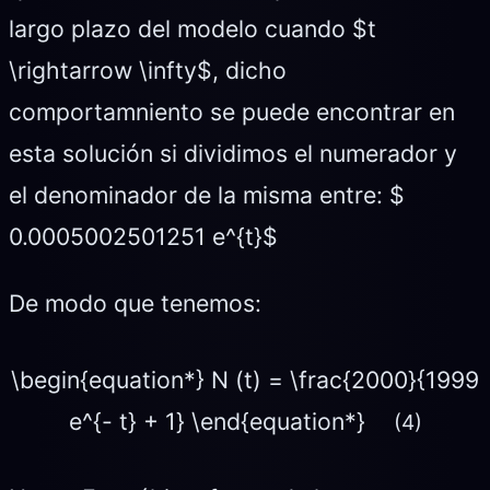
largo plazo del modelo cuando $t
\rightarrow \infty$, dicho
comportamniento se puede encontrar en
esta solución si dividimos el numerador y
el denominador de la misma entre: $
0.0005002501251 e^{t}$
De modo que tenemos:
\begin{equation*} N (t) = \frac{2000}{1999
e^{- t} + 1} \end{equation*}
(4)