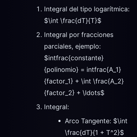
Integral del tipo logarítmica:
$\int \frac{dT}{T}$
Integral por fracciones
parciales, ejemplo:
$intfrac{constante}
{polinomio} = intfrac{A_1}
{factor_1} + \int \frac{A_2}
{factor_2} + \ldots$
Integral:
Arco Tangente: $\int
\frac{dT}{1 + T^2}$