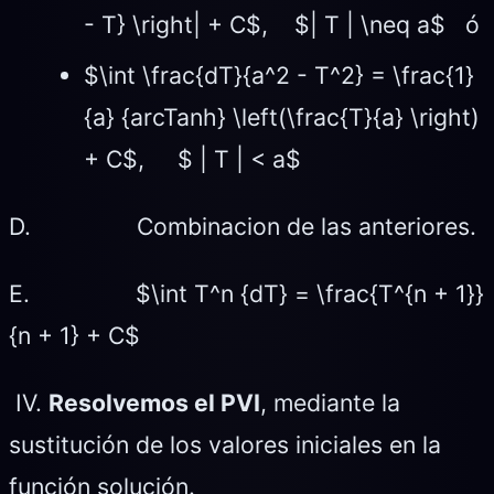
- T} \right| + C$, $| T | \neq a$ ó
$\int \frac{dT}{a^2 - T^2} = \frac{1}
{a} {arcTanh} \left(\frac{T}{a} \right)
+ C$, $ | T | < a$
D. Combinacion de las anteriores.
E. $\int T^n {dT} = \frac{T^{n + 1}}
{n + 1} + C$
IV.
Resolvemos el PVI
, mediante la
sustitución de los valores iniciales en la
función solución.