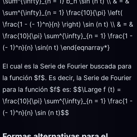
\sum^{\infty}_{n = 1} b_n \sin (n t) \\ & = &
\sum^{\infty}_{n = 1} \frac{10}{\pi} \left(
\frac{1 - (- 1)^n}{n} \right) \sin (n t) \\ & = &
\frac{10}{\pi} \sum^{\infty}_{n = 1} \frac{1 -
(- 1)^n}{n} \sin(n t) \end{eqnarray*}
El cual es la Serie de Fourier buscada para
la función $f$. Es decir, la Serie de Fourier
para la función $f$ es: $$\Large f (t) =
\frac{10}{\pi} \sum^{\infty}_{n = 1} \frac{1 -
(- 1)^n}{n} \sin (n t)$$
Formas alternativas para el