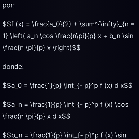
por:
$$f (x) = \frac{a_0}{2} + \sum^{\infty}_{n =
1} \left( a_n \cos \frac{n\pi}{p} x + b_n \sin
\frac{n \pi}{p} x \right)$$
donde:
$$a_0 = \frac{1}{p} \int_{- p}^p f (x) d x$$
$$a_n = \frac{1}{p} \int_{- p}^p f (x) \cos
\frac{n \pi}{p} x d x$$
$$b_n = \frac{1}{p} \int_{- p}^p f (x) \sin