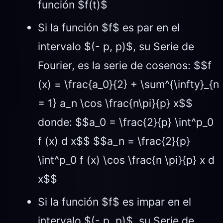
función $f(t)$
Si la función $f$ es par en el
intervalo $(- p, p)$, su Serie de
Fourier, es la serie de cosenos: $$f
(x) = \frac{a_0}{2} + \sum^{\infty}_{n
= 1} a_n \cos \frac{n\pi}{p} x$$
donde: $$a_0 = \frac{2}{p} \int^p_0
f (x) d x$$ $$a_n = \frac{2}{p}
\int^p_0 f (x) \cos \frac{n \pi}{p} x d
x$$
Si la función $f$ es impar en el
intervalo $(- p, p)$, su Serie de