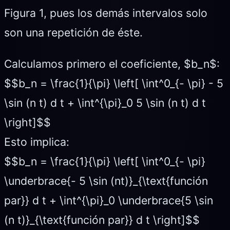
Figura 1, pues los demás intervalos solo
son una repetición de éste.
Calculamos primero el coeficiente, $b_n$:
$$b_n = \frac{1}{\pi} \left[ \int^0_{- \pi} - 5
\sin (n t) d t + \int^{\pi}_0 5 \sin (n t) d t
\right]$$
Esto implica:
$$b_n = \frac{1}{\pi} \left[ \int^0_{- \pi}
\underbrace{- 5 \sin (nt)}_{\text{función
par}} d t + \int^{\pi}_0 \underbrace{5 \sin
(n t)}_{\text{función par}} d t \right]$$