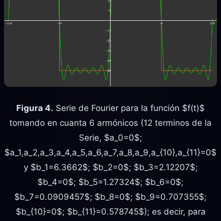
Figura 4.
Serie de Fourier para la función $f(t)$
tomando en cuanta 6 armónicos (12 terminos de la
Serie, $a_0=0$;
$a_1,a_2,a_3,a_4,a_5,a_6,a_7,a_8,a_9,a_{10},a_{11}=0$
y $b_1=6.3662$; $b_2=0$; $b_3=2.12207$;
$b_4=0$; $b_5=1.27324$; $b_6=0$;
$b_7=0.0909457$; $b_8=0$; $b_9=0.707355$;
$b_{10}=0$; $b_{11}=0.578745$); es decir, para