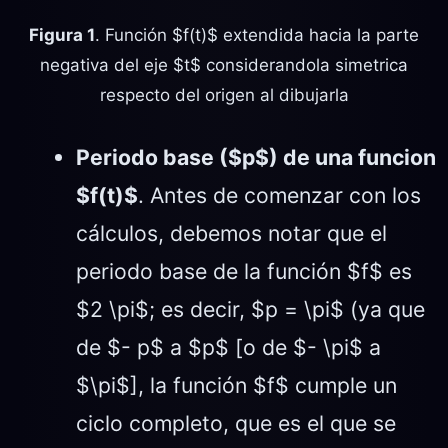
Figura 1
. Función $f(t)$ extendida hacia la parte
negativa del eje $t$ considerandola simetrica
respecto del origen al dibujarla
Periodo base ($p$) de una funcion
$f(t)$
. Antes de comenzar con los
cálculos, debemos notar que el
periodo base de la función $f$ es
$2 \pi$; es decir, $p = \pi$ (ya que
de $- p$ a $p$ [o de $- \pi$ a
$\pi$], la función $f$ cumple un
ciclo completo, que es el que se