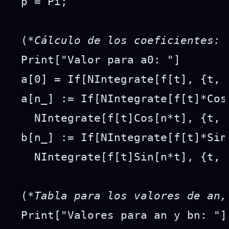
 p = Pi;

 (*
Cálculo de los coeficientes: 
 Print["Valor para a0: "]

 a[0] = If[NIntegrate[f[t], {t, 
 a[n_] := If[NIntegrate[f[t]*Cos
   NIntegrate[f[t]Cos[n*t], {t, -
 b[n_] := If[NIntegrate[f[t]*Sin
   NIntegrate[f[t]Sin[n*t], {t, -
 (*
Tabla para los valores de an,
 Print["Valores para an y bn: "]
