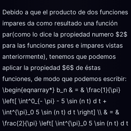
Debido a que el producto de dos funciones
impares da como resultado una función
par(como lo dice la propiedad numero $2$
para las funciones pares e impares vistas
anteriormente), tenemos que podemos
aplicar la propiedad $6$ de éstas
funciones, de modo que podemos escribir:
\begin{eqnarray*} b_n & = & \frac{1}{\pi}
\left[ \int^0_{- \pi} - 5 \sin (n t) d t +
\int^{\pi}_0 5 \sin (n t) d t \right] \\ & = &
\frac{2}{\pi} \left[ \int^{\pi}_0 5 \sin (n t) d t