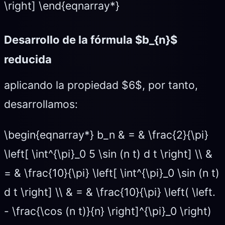
\right] \end{eqnarray*}
Desarrollo de la fórmula $b_{n}$
reducida
aplicando la propiedad $6$, por tanto,
desarrollamos:
\begin{eqnarray*} b_n & = & \frac{2}{\pi}
\left[ \int^{\pi}_0 5 \sin (n t) d t \right] \\ &
= & \frac{10}{\pi} \left[ \int^{\pi}_0 \sin (n t)
d t \right] \\ & = & \frac{10}{\pi} \left( \left.
- \frac{\cos (n t)}{n} \right]^{\pi}_0 \right)