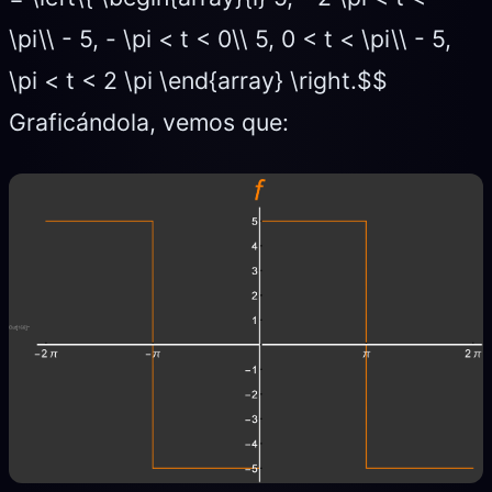
\pi\\ - 5, - \pi < t < 0\\ 5, 0 < t < \pi\\ - 5,
\pi < t < 2 \pi \end{array} \right.$$
Graficándola, vemos que: