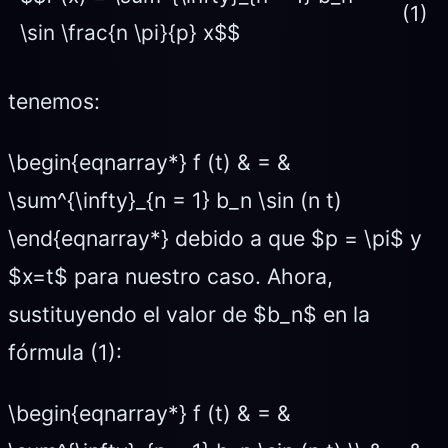
(1)
\sin \frac{n \pi}{p} x$$
tenemos:
\begin{eqnarray*} f (t) & = &
\sum^{\infty}_{n = 1} b_n \sin (n t)
\end{eqnarray*} debido a que $p = \pi$ y
$x=t$ para nuestro caso. Ahora,
sustituyendo el valor de $b_n$ en la
fórmula (1):
\begin{eqnarray*} f (t) & = &