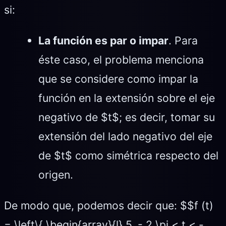
si:
La función es par o impar
. Para
éste caso, el problema menciona
que se considere como impar la
función en la extensión sobre el eje
negativo de $t$; es decir, tomar su
extensión del lado negativo del eje
de $t$ como simétrica respecto del
origen.
De modo que, podemos decir que: $$f (t)
= \left\{ \begin{array}{l} 5, - 2 \pi < t < -