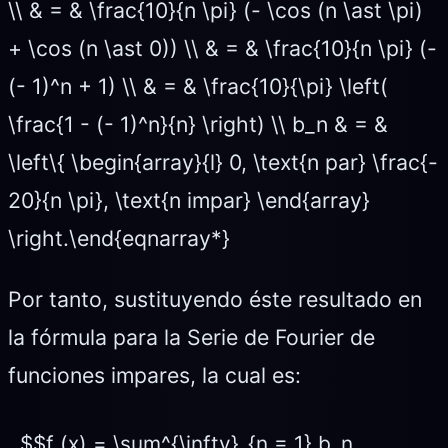
\\ & = & \frac{10}{n \pi} (- \cos (n \ast \pi)
+ \cos (n \ast 0)) \\ & = & \frac{10}{n \pi} (-
(- 1)^n + 1) \\ & = & \frac{10}{\pi} \left(
\frac{1 - (- 1)^n}{n} \right) \\ b_n & = &
\left\{ \begin{array}{l} 0, \text{n par} \frac{-
20}{n \pi}, \text{n impar} \end{array}
\right.\end{eqnarray*}
Por tanto, sustituyendo éste resultado en
la fórmula para la Serie de Fourier de
funciones impares, la cual es:
$$f (x) = \sum^{\infty}_{n = 1} b_n