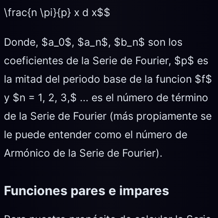
\frac{n \pi}{p} x d x$$
Donde, $a_0$, $a_n$, $b_n$ son los
coeficientes de la Serie de Fourier, $p$ es
la mitad del periodo base de la funcion $f$
y $n = 1, 2, 3,$ ... es el número de término
de la Serie de Fourier (más propiamente se
le puede entender como el número de
Armónico de la Serie de Fourier).
Funciones pares e impares