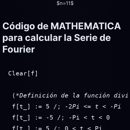
$n=11$
Código de MATHEMATICA
para calcular la Serie de
Fourier
Clear[f]

 (*
Definición de la función divi
 f[t_] := 5 /; -2
Pi <= t < -Pi
 f[t_] := -5 /; -Pi < t < 0

 f[t_] := 5 /; 0 < t < Pi
