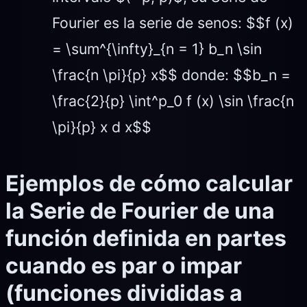
Fourier es la serie de senos: $$f (x)
= \sum^{\infty}_{n = 1} b_n \sin
\frac{n \pi}{p} x$$ donde: $$b_n =
\frac{2}{p} \int^p_0 f (x) \sin \frac{n
\pi}{p} x d x$$
Ejemplos de cómo calcular
la Serie de Fourier de una
función definida en partes
cuando es par o impar
(funciones divididas a