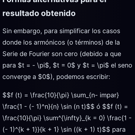
resultado obtenido
Sin embargo, para simplificar los casos
donde los armónicos (o términos) de la
Serie de Fourier son cero (debido a que
para $t = - \pi$, $t = 0$ y $t = \pi$ el seno
converge a $0$), podemos escribir:
$$f (t) = \frac{10}{\pi} \sum_{n- impar}
\frac{1 - (- 1)^n}{n} \sin (n t)$$ ó $$f (t) =
\frac{10}{\pi} \sum^{\infty}_{k = 0} \frac{1 -
(- 1)^{k + 1}}{k + 1} \sin ((k + 1) t)$$ para