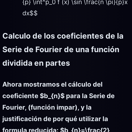
{p} \int^p_0 f (x) \sin \frac{n \pi}{p}x
dx$$
Calculo de los coeficientes de la
Serie de Fourier de una función
dividida en partes
Ahora mostramos el cálculo del
coeficiente $b_{n}$ para la Serie de
Fourier, (función impar), y la
justificación de por qué utilizar la
formula reducida: $b_{n}=\frac{2}