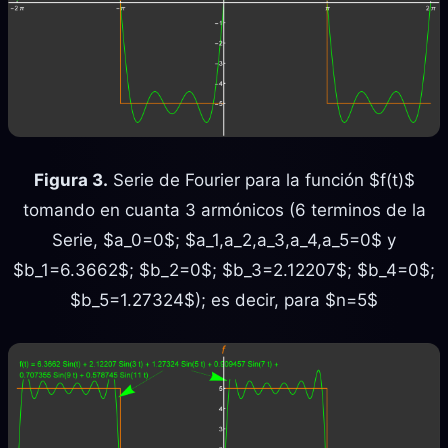
Figura 3.
Serie de Fourier para la función $f(t)$
tomando en cuanta 3 armónicos (6 terminos de la
Serie, $a_0=0$; $a_1,a_2,a_3,a_4,a_5=0$ y
$b_1=6.3662$; $b_2=0$; $b_3=2.12207$; $b_4=0$;
$b_5=1.27324$); es decir, para $n=5$