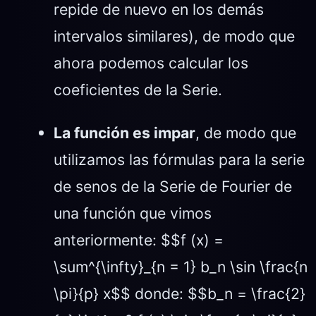
repide de nuevo en los demás
intervalos similares), de modo que
ahora podemos calcular los
coeficientes de la Serie.
La función es impar
, de modo que
utilizamos las fórmulas para la serie
de senos de la Serie de Fourier de
una función que vimos
anteriormente: $$f (x) =
\sum^{\infty}_{n = 1} b_n \sin \frac{n
\pi}{p} x$$ donde: $$b_n = \frac{2}