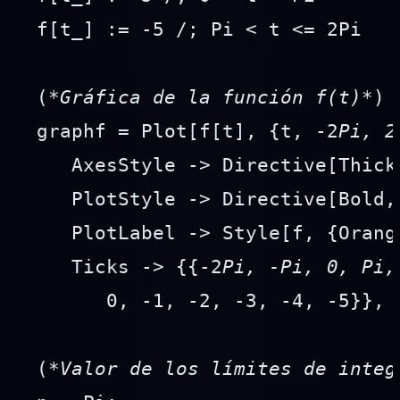
 f[t_] := -5 /; Pi < t <= 2Pi

 (
*Gráfica de la función f(t)
*)

 graphf = Plot[f[t], {t, -2
Pi, 2
    AxesStyle -> Directive[Thick
    PlotStyle -> Directive[Bold, 
    PlotLabel -> Style[f, {Orange
    Ticks -> {{-2
Pi, -Pi, 0, Pi,
       0, -1, -2, -3, -4, -5}}, 
 (*
Valor de los límites de integ