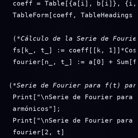
 coeff = Table[{a[i], b[i]}, {i, 
 TableForm[coeff, TableHeadings 
 (*
Cálculo de la Serie de Fourie
 fs[k_, t_] := coeff[[k, 1]]*Cos
 fourier[n_, t_] := a[0] + Sum[f
(
*Serie de Fourier para f(t) par
 Print["\nSerie de Fourier para 
 armónicos"];

 Print["\nSerie de Fourier para 
 fourier[2, t]
