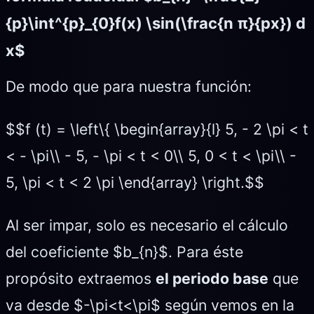
{p}\int^{p}_{0}f(x) \sin(\frac{n π}{px}) d
x$
De modo que para nuestra función:
$$f (t) = \left\{ \begin{array}{l} 5, - 2 \pi < t
< - \pi\\ - 5, - \pi < t < 0\\ 5, 0 < t < \pi\\ -
5, \pi < t < 2 \pi \end{array} \right.$$
Al ser impar, solo es necesario el cálculo
del coeficiente $b_{n}$. Para éste
propósito extraemos
el periodo base
que
va desde $-\pi<t<\pi$ según vemos en la