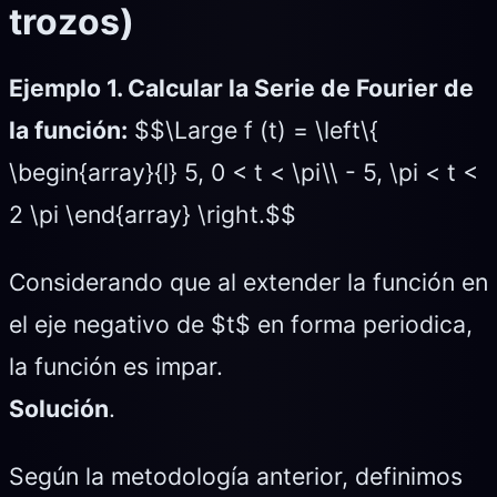
trozos)
Ejemplo 1. Calcular la Serie de Fourier de
la función:
$$\Large f (t) = \left\{
\begin{array}{l} 5, 0 < t < \pi\\ - 5, \pi < t <
2 \pi \end{array} \right.$$
Considerando que al extender la función en
el eje negativo de $t$ en forma periodica,
la función es impar.
Solución
.
Según la metodología anterior, definimos