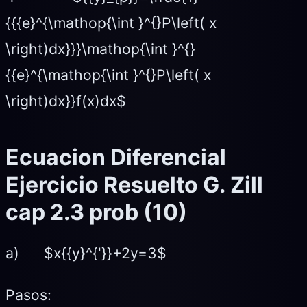
{{{e}^{\mathop{\int }^{}P\left( x
\right)dx}}}\mathop{\int }^{}
{{e}^{\mathop{\int }^{}P\left( x
\right)dx}}f(x)dx$
Ecuacion Diferencial
Ejercicio Resuelto G. Zill
cap 2.3 prob (10)
a) $x{{y}^{'}}+2y=3$
Pasos: