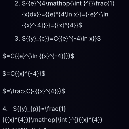
${{e}^{4\mathop{\int }^{}\frac{1}
{x}dx}}={{e}^{4\ln x}}={{e}^{\ln
{{x}^{4}}}}={{x}^{4}}$
${{y}_{c}}=C{{e}^{-4\ln x}}$
$=C{{e}^{\ln {{x}^{-4}}}}$
$=C{{x}^{-4}}$
$=\frac{C}{{{x}^{4}}}$
4. ${{y}_{p}}=\frac{1}
{{{x}^{4}}}\mathop{\int }^{}{{x}^{4}}