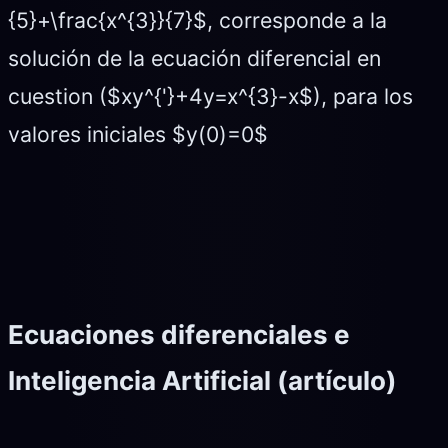
{5}+\frac{x^{3}}{7}$, corresponde a la
solución de la ecuación diferencial en
cuestion ($xy^{'}+4y=x^{3}-x$), para los
valores iniciales $y(0)=0$
Ecuaciones diferenciales e
Inteligencia Artificial (artículo)