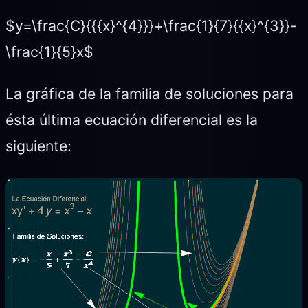
$y=\frac{C}{{{x}^{4}}}+\frac{1}{7}{{x}^{3}}-
\frac{1}{5}x$
La gráfica de la familia de soluciones para
ésta última ecuación diferencial es la
siguiente: