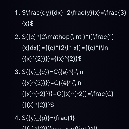
$\frac{dy}{dx}+2\frac{y}{x}=\frac{3}
{x}$
${{e}^{2\mathop{\int }^{}\frac{1}
{x}dx}}={{e}^{2\ln x}}={{e}^{\ln
{{x}^{2}}}}={{x}^{2}}$
${{y}_{c}}=C{{e}^{-\ln
{{x}^{2}}}}=C{{e}^{\ln
{{x}^{-2}}}}=C{{x}^{-2}}=\frac{C}
{{{x}^{2}}}$
${{y}_{p}}=\frac{1}
{{{x}^{2}}}\mathop{\int }^{}