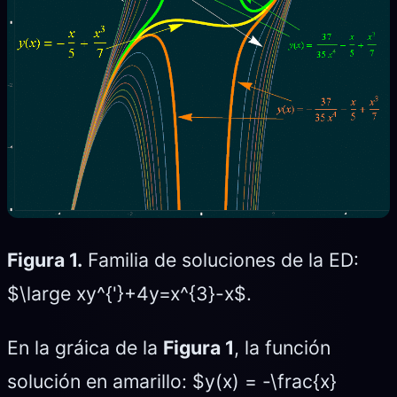
Figura 1.
Familia de soluciones de la ED:
$\large xy^{'}+4y=x^{3}-x$.
En la gráica de la
Figura 1
, la función
solución en amarillo: $y(x) = -\frac{x}