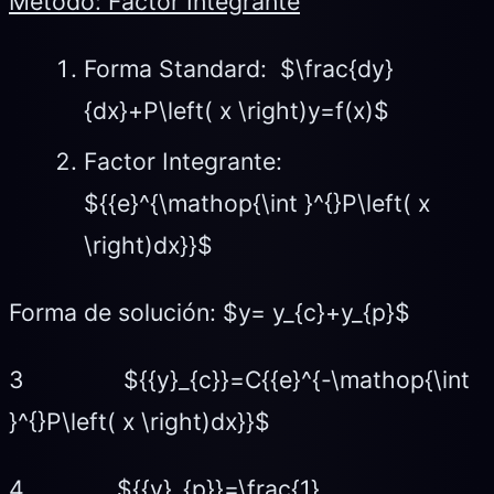
Método: Factor Integrante
Forma Standard: $\frac{dy}
{dx}+P\left( x \right)y=f(x)$
Factor Integrante:
${{e}^{\mathop{\int }^{}P\left( x
\right)dx}}$
Forma de solución: $y= y_{c}+y_{p}$
3 ${{y}_{c}}=C{{e}^{-\mathop{\int
}^{}P\left( x \right)dx}}$
4 ${{y}_{p}}=\frac{1}