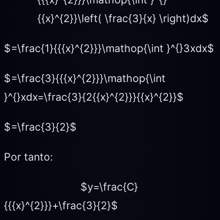
{{x}^{2}}\left( \frac{3}{x} \right)dx$
$=\frac{1}{{{x}^{2}}}\mathop{\int }^{}3xdx$
$=\frac{3}{{{x}^{2}}}\mathop{\int
}^{}xdx=\frac{3}{2{{x}^{2}}}{{x}^{2}}$
$=\frac{3}{2}$
Por tanto:
$y=\frac{C}
{{{x}^{2}}}+\frac{3}{2}$