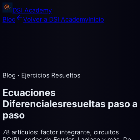
DSI Academy
Blog
Volver a DSI Academy
Inicio
Blog · Ejercicios Resueltos
Ecuaciones
Diferenciales
resueltas paso a
paso
78
artículos: factor integrante, circuitos
RC/RL, series de Fourier, Laplace y más. De