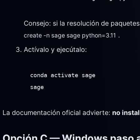
Consejo: si la resolución de paquetes
.
create -n sage sage python=3.11
Actívalo y ejecútalo:
conda activate sage

sage
La documentación oficial advierte:
no insta
Opción C — Windows paso 