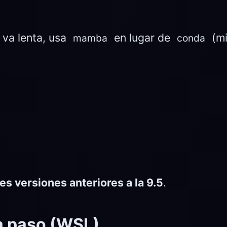
 va lenta, usa
en lugar de
(mi
mamba
conda
les versiones anteriores a la 9.5
.
a paso (WSL)