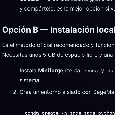
y compártelo; es la mejor opción si va
Opción B — Instalación loc
Es el método oficial recomendado y funcio
Necesitas unos 5 GB de espacio libre y una 
Instala
Miniforge
(te da
y
conda
ma
sistema.
Crea un entorno aislado con SageMa
conda create -n sage sage python