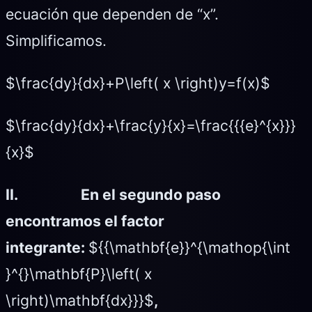
ecuación que dependen de “x”.
Simplificamos.
$\frac{dy}{dx}+P\left( x \right)y=f(x)$
$\frac{dy}{dx}+\frac{y}{x}=\frac{{{e}^{x}}}
{x}$
II.
En el segundo paso
encontramos el factor
integrante:
${{\mathbf{e}}^{\mathop{\int
}^{}\mathbf{P}\left( x
\right)\mathbf{dx}}}$
,