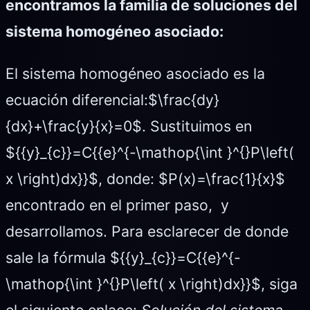
encontramos la familia de soluciones del
sistema homogéneo asociado:
El sistema homogéneo asociado es la
ecuación diferencial:$\frac{dy}
{dx}+\frac{y}{x}=0$. Sustituimos en
${{y}_{c}}=C{{e}^{-\mathop{\int }^{}P\left(
x \right)dx}}$, donde: $P(x)=\frac{1}{x}$
encontrado en el primer paso, y
desarrollamos. Para esclarecer de donde
sale la fórmula ${{y}_{c}}=C{{e}^{-
\mathop{\int }^{}P\left( x \right)dx}}$, siga
el siguiente enlace:
Solución del sistema