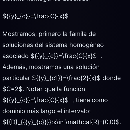
${{y}_{c}}=\frac{C}{x}$
Mostramos, primero la famila de
soluciones del sistema homogéneo
asociado ${{y}_{c}}=\frac{C}{x}$ .
Además, mostramos una solución
particular ${{y}_{c1}}=\frac{2}{x}$ donde
$C=2$. Notar que la función
${{y}_{c}}=\frac{C}{x}$ , tiene como
dominio más largo el intervalo:
${{D}_{{{y}_{c}}}}:x\in \mathcal{R}-(0,0)$.