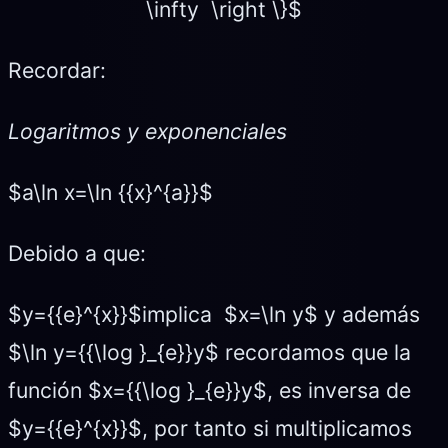
\infty \right \}$
Recordar:
Logaritmos y exponenciales
$a\ln x=\ln {{x}^{a}}$
Debido a que:
$y={{e}^{x}}$implica $x=\ln y$ y además
$\ln y={{\log }_{e}}y$ recordamos que la
función $x={{\log }_{e}}y$, es inversa de
$y={{e}^{x}}$, por tanto si multiplicamos