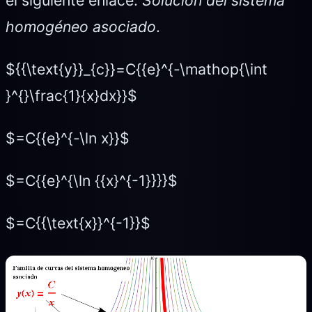
homogéneo asociado
.
${{\text{y}}_{c}}=C{{e}^{-\mathop{\int
}^{}\frac{1}{x}dx}}$
$=C{{e}^{-\ln x}}$
$=C{{e}^{\ln {{x}^{-1}}}}$
$=C{{\text{x}}^{-1}}$