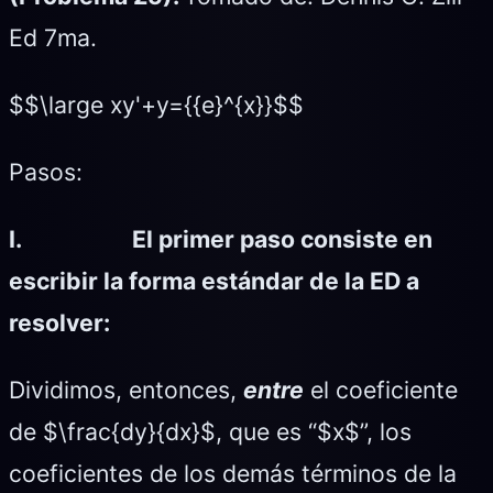
Ed 7ma.
$$\large xy'+y={{e}^{x}}$$
Pasos:
I.
El primer paso consiste en
escribir la forma estándar de la ED a
resolver:
Dividimos, entonces,
entre
el coeficiente
de $\frac{dy}{dx}$, que es “$x$”, los
coeficientes de los demás términos de la