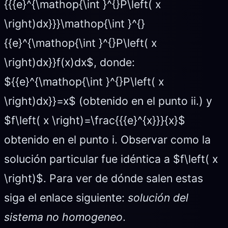
{{{e}^{\mathop{\int }^{}P\left( x
\right)dx}}}\mathop{\int }^{}
{{e}^{\mathop{\int }^{}P\left( x
\right)dx}}f(x)dx$, donde:
${{e}^{\mathop{\int }^{}P\left( x
\right)dx}}=x$ (obtenido en el punto ii.) y
$f\left( x \right)=\frac{{{e}^{x}}}{x}$
obtenido en el punto i. Observar como la
solución particular fue idéntica a $f\left( x
\right)$. Para ver de dónde salen estas
siga el enlace siguiente:
solución del
sistema no homogeneo
.