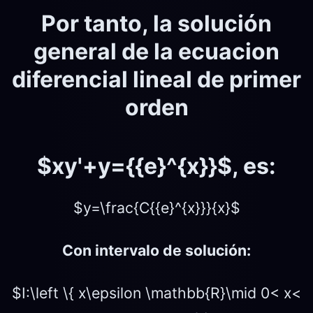
Por tanto, la solución
general de la ecuacion
diferencial lineal de primer
orden
$xy'+y={{e}^{x}}$
, es:
$y=\frac{C{{e}^{x}}}{x}$
Con intervalo de solución:
$I:\left \{ x\epsilon \mathbb{R}\mid 0< x<