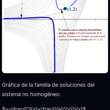
Gráfica de la familia de soluciones del
sistema no homogéneo:
$y=\frac{C}{x}+\frac{{{e}^{x}}}{x}$