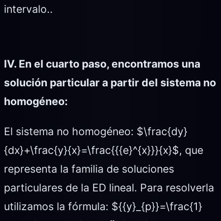
intervalo..
IV. En el cuarto paso, encontramos una
solución particular a partir del sistema no
homogéneo:
El sistema no homogéneo: $\frac{dy}
{dx}+\frac{y}{x}=\frac{{{e}^{x}}}{x}$, que
representa la familia de soluciones
particulares de la ED lineal. Para resolverla
utilizamos la fórmula: ${{y}_{p}}=\frac{1}