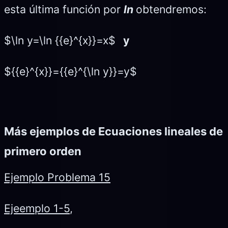
esta última función por
ln
obtendremos:
$\ln y=\ln {{e}^{x}}=x$
y
${{e}^{x}}={{e}^{\ln y}}=y$
Más ejemplos de Ecuaciones lineales de
primero orden
Ejemplo Problema 15
Ejeemplo 1-5
,