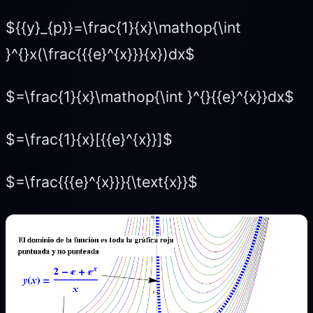
${{y}_{p}}=\frac{1}{x}\mathop{\int
}^{}x(\frac{{{e}^{x}}}{x})dx$
$=\frac{1}{x}\mathop{\int }^{}{{e}^{x}}dx$
$=\frac{1}{x}[{{e}^{x}}]$
$=\frac{{{e}^{x}}}{\text{x}}$