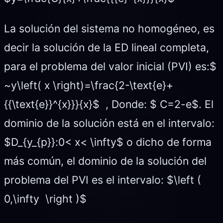
La solución del sistema no homogéneo, es
decir la solución de la ED lineal completa,
para el problema del valor inicial (PVI) es:$
~y\left( x \right)=\frac{2-\text{e}+
{{\text{e}}^{x}}}{x}$ , Donde: $ C=2-e$. El
dominio de la solución está en el intervalo:
$D_{y_{p}}:0< x< \infty$ o dicho de forma
más común, el dominio de la solución del
problema del PVI es el intervalo: $\left (
0,\infty \right )$