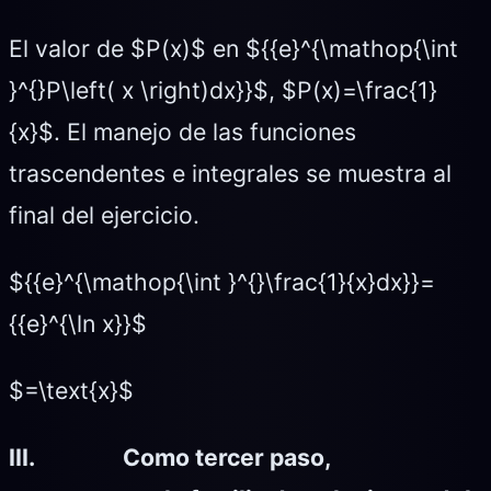
El valor de $P(x)$ en ${{e}^{\mathop{\int
}^{}P\left( x \right)dx}}$, $P(x)=\frac{1}
{x}$. El manejo de las funciones
trascendentes e integrales se muestra al
final del ejercicio.
${{e}^{\mathop{\int }^{}\frac{1}{x}dx}}=
{{e}^{\ln x}}$
$=\text{x}$
III.
Como tercer paso,