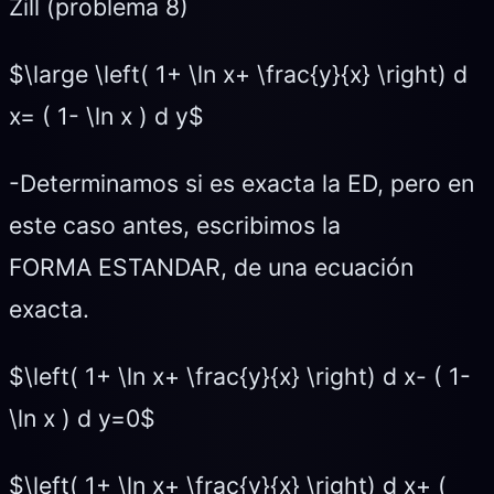
Zill (problema 8)
$\large \left( 1+ \ln x+ \frac{y}{x} \right) d
x= ( 1- \ln x ) d y$
-Determinamos si es exacta la ED, pero en
este caso antes, escribimos la
FORMA ESTANDAR, de una ecuación
exacta.
$\left( 1+ \ln x+ \frac{y}{x} \right) d x- ( 1-
\ln x ) d y=0$
$\left( 1+ \ln x+ \frac{y}{x} \right) d x+ (