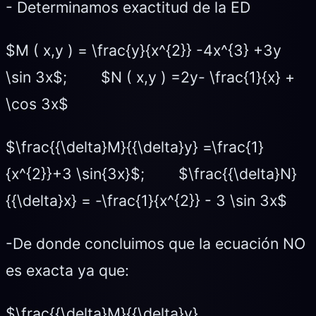
- Determinamos exactitud de la ED
$M ( x,y ) = \frac{y}{x^{2}} -4x^{3} +3y
\sin 3x$; $N ( x,y ) =2y- \frac{1}{x} +
\cos 3x$
$\frac{{\delta}M}{{\delta}y} =\frac{1}
{x^{2}}+3 \sin{3x}$; $\frac{{\delta}N}
{{\delta}x} = -\frac{1}{x^{2}} - 3 \sin 3x$
-De donde concluimos que la ecuación NO
es exacta ya que:
$\frac{{\delta}M}{{\delta}y}