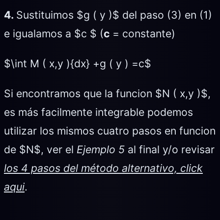
4.
Sustituimos $g ( y )$ del paso (3) en (1)
e igualamos a $c $ (
c
= constante)
$\int M ( x,y ){dx} +g ( y ) =c$
Si encontramos que la funcion $N ( x,y )$,
es más facilmente integrable podemos
utilizar los mismos cuatro pasos en funcion
de $N$, ver el
Ejemplo 5
al final y/o revisar
los 4 pasos del método alternativo, click
aqui
.