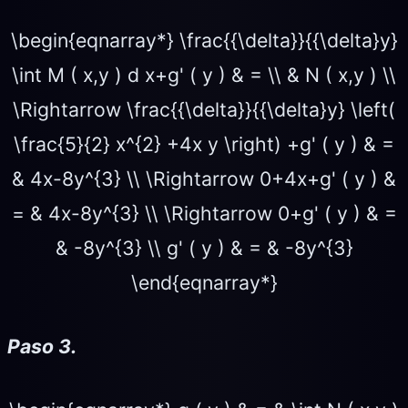
\begin{eqnarray*} \frac{{\delta}}{{\delta}y}
\int M ( x,y ) d x+g' ( y ) & = \\ & N ( x,y ) \\
\Rightarrow \frac{{\delta}}{{\delta}y} \left(
\frac{5}{2} x^{2} +4x y \right) +g' ( y ) & =
& 4x-8y^{3} \\ \Rightarrow 0+4x+g' ( y ) &
= & 4x-8y^{3} \\ \Rightarrow 0+g' ( y ) & =
& -8y^{3} \\ g' ( y ) & = & -8y^{3}
\end{eqnarray*}
Paso 3.