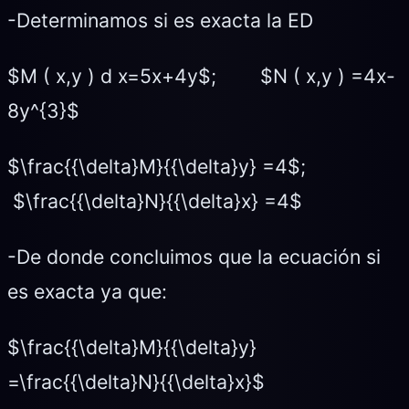
-Determinamos si es exacta la ED
$M ( x,y ) d x=5x+4y$; $N ( x,y ) =4x-
8y^{3}$
$\frac{{\delta}M}{{\delta}y} =4$;
$\frac{{\delta}N}{{\delta}x} =4$
-De donde concluimos que la ecuación si
es exacta ya que:
$\frac{{\delta}M}{{\delta}y}
=\frac{{\delta}N}{{\delta}x}$