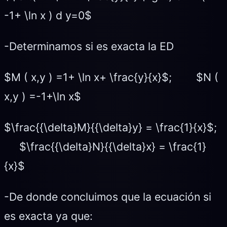
-1+ \ln x ) d y=0$
-Determinamos si es exacta la ED
$M ( x,y ) =1+ \ln x+ \frac{y}{x}$; $N (
x,y ) =-1+\ln x$
$\frac{{\delta}M}{{\delta}y} = \frac{1}{x}$;
$\frac{{\delta}N}{{\delta}x} = \frac{1}
{x}$
-De donde concluimos que la ecuación si
es exacta ya que: