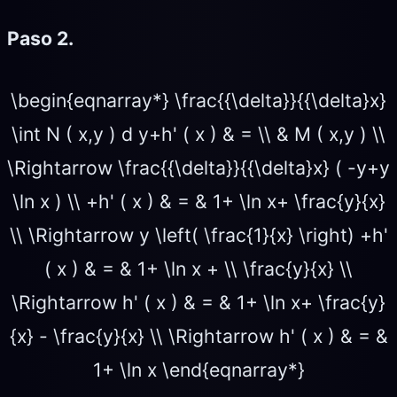
Paso 2.
\begin{eqnarray*} \frac{{\delta}}{{\delta}x}
\int N ( x,y ) d y+h' ( x ) & = \\ & M ( x,y ) \\
\Rightarrow \frac{{\delta}}{{\delta}x} ( -y+y
\ln x ) \\ +h' ( x ) & = & 1+ \ln x+ \frac{y}{x}
\\ \Rightarrow y \left( \frac{1}{x} \right) +h'
( x ) & = & 1+ \ln x + \\ \frac{y}{x} \\
\Rightarrow h' ( x ) & = & 1+ \ln x+ \frac{y}
{x} - \frac{y}{x} \\ \Rightarrow h' ( x ) & = &
1+ \ln x \end{eqnarray*}