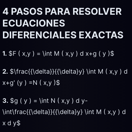
4 PASOS PARA RESOLVER
ECUACIONES
DIFERENCIALES EXACTAS
1.
$F ( x,y ) = \int M ( x,y ) d x+g ( y )$
2.
$\frac{{\delta}}{{\delta}y} \int M ( x,y ) d
x+g' (y ) =N ( x,y )$
3.
$g ( y ) = \int N ( x,y ) d y-
\int\frac{{\delta}}{{\delta}y} \int M ( x,y ) d
x d y$