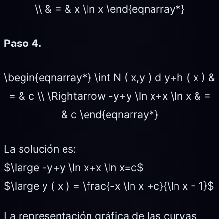
\\ & = & x \ln x \end{eqnarray*}
Paso 4.
\begin{eqnarray*} \int N ( x,y ) d y+h ( x ) &
= & c \\ \Rightarrow -y+y \ln x+x \ln x & =
& c \end{eqnarray*}
La solución es:
$\large -y+y \ln x+x \ln x=c$
$\large y ( x ) = \frac{-x \ln x +c}{\ln x - 1}$
La representación gráfica de las curvas