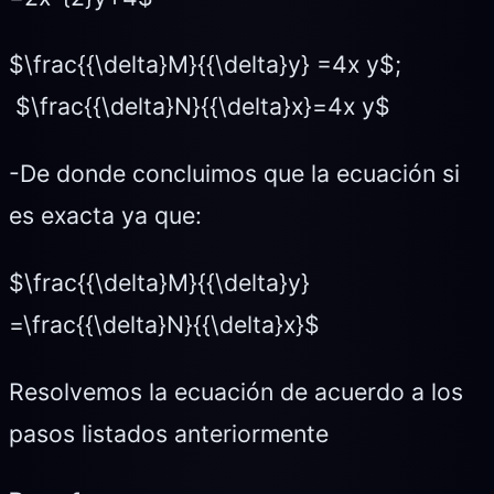
$\frac{{\delta}M}{{\delta}y} =4x y$;
$\frac{{\delta}N}{{\delta}x}=4x y$
-De donde concluimos que la ecuación si
es exacta ya que:
$\frac{{\delta}M}{{\delta}y}
=\frac{{\delta}N}{{\delta}x}$
Resolvemos la ecuación de acuerdo a los
pasos listados anteriormente