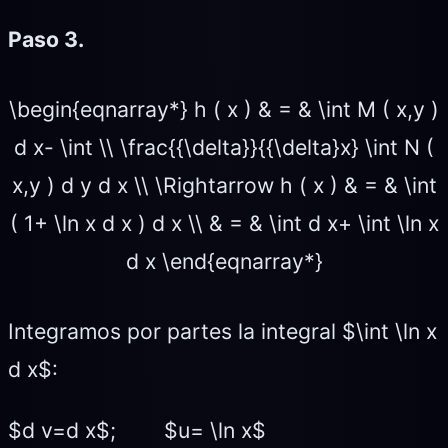
Paso 3.
\begin{eqnarray*} h ( x ) & = & \int M ( x,y )
d x- \int \\ \frac{{\delta}}{{\delta}x} \int N (
x,y ) d y d x \\ \Rightarrow h ( x ) & = & \int
( 1+ \ln x d x ) d x \\ & = & \int d x+ \int \ln x
d x \end{eqnarray*}
Integramos por partes la integral $\int \ln x
d x$:
$d v=d x$; $u= \ln x$