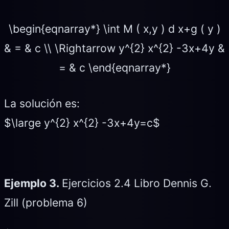
\begin{eqnarray*} \int M ( x,y ) d x+g ( y )
& = & c \\ \Rightarrow y^{2} x^{2} -3x+4y &
= & c \end{eqnarray*}
La solución es:
$\large y^{2} x^{2} -3x+4y=c$
Ejemplo 3.
Ejercicios 2.4 Libro Dennis G.
Zill (problema 6)