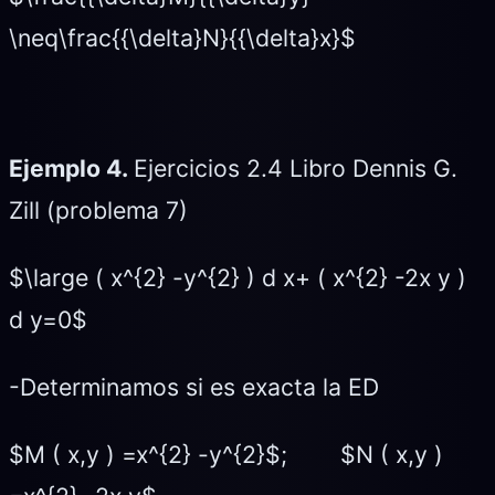
\neq\frac{{\delta}N}{{\delta}x}$
Ejemplo 4.
Ejercicios 2.4 Libro Dennis G.
Zill (problema 7)
$\large ( x^{2} -y^{2} ) d x+ ( x^{2} -2x y )
d y=0$
-Determinamos si es exacta la ED
$M ( x,y ) =x^{2} -y^{2}$; $N ( x,y )