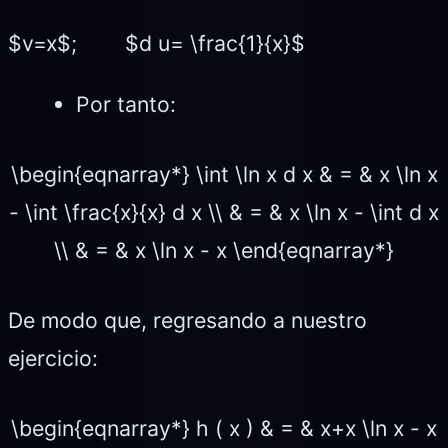
$v=x$; $d u= \frac{1}{x}$
Por tanto:
\begin{eqnarray*} \int \ln x d x & = & x \ln x
- \int \frac{x}{x} d x \\ & = & x \ln x - \int d x
\\ & = & x \ln x - x \end{eqnarray*}
De modo que, regresando a nuestro
ejercicio:
\begin{eqnarray*} h ( x ) & = & x+x \ln x - x