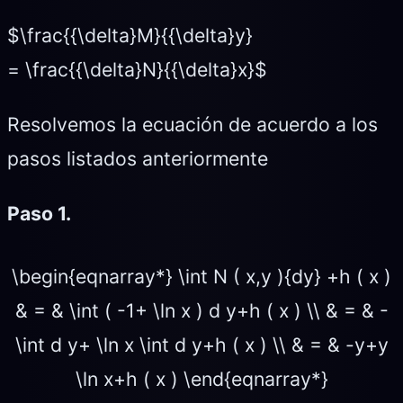
$\frac{{\delta}M}{{\delta}y}
= \frac{{\delta}N}{{\delta}x}$
Resolvemos la ecuación de acuerdo a los
pasos listados anteriormente
Paso 1.
\begin{eqnarray*} \int N ( x,y ){dy} +h ( x )
& = & \int ( -1+ \ln x ) d y+h ( x ) \\ & = & -
\int d y+ \ln x \int d y+h ( x ) \\ & = & -y+y
\ln x+h ( x ) \end{eqnarray*}