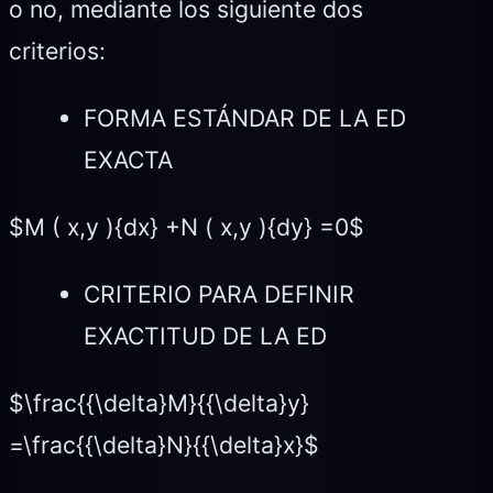
o no, mediante los siguiente dos
criterios:
FORMA ESTÁNDAR DE LA ED
EXACTA
$M ( x,y ){dx} +N ( x,y ){dy} =0$
CRITERIO PARA DEFINIR
EXACTITUD DE LA ED
$\frac{{\delta}M}{{\delta}y}
=\frac{{\delta}N}{{\delta}x}$