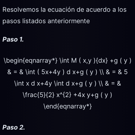
Resolvemos la ecuación de acuerdo a los
pasos listados anteriormente
Paso 1.
\begin{eqnarray*} \int M ( x,y ){dx} +g ( y )
& = & \int ( 5x+4y ) d x+g ( y ) \\ & = & 5
\int x d x+4y \int d x+g ( y ) \\ & = &
\frac{5}{2} x^{2} +4x y+g ( y )
\end{eqnarray*}
Paso 2.