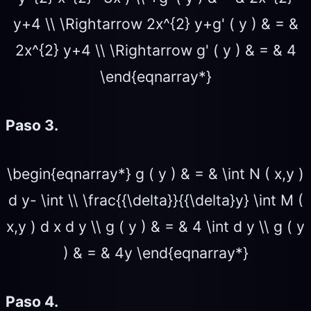
y+4 \\ \Rightarrow 2x^{2} y+g' ( y ) & = &
2x^{2} y+4 \\ \Rightarrow g' ( y ) & = & 4
\end{eqnarray*}
Paso 3.
\begin{eqnarray*} g ( y ) & = & \int N ( x,y )
d y- \int \\ \frac{{\delta}}{{\delta}y} \int M (
x,y ) d x d y \\ g ( y ) & = & 4 \int d y \\ g ( y
) & = & 4y \end{eqnarray*}
Paso 4.