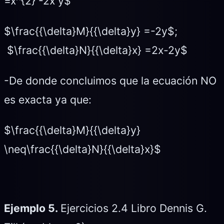
=x^{2} -2x y$
$\frac{{\delta}M}{{\delta}y} =-2y$;
$\frac{{\delta}N}{{\delta}x} =2x-2y$
-De donde concluimos que la ecuación NO
es exacta ya que:
$\frac{{\delta}M}{{\delta}y}
\neq\frac{{\delta}N}{{\delta}x}$
Ejemplo 5.
Ejercicios 2.4 Libro Dennis G.