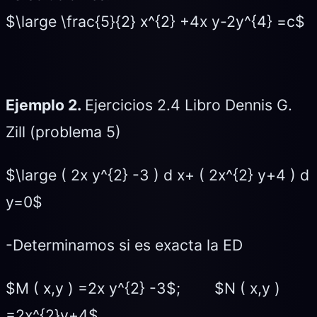
$\large \frac{5}{2} x^{2} +4x y-2y^{4} =c$
Ejemplo 2.
Ejercicios 2.4 Libro Dennis G.
Zill (problema 5)
$\large ( 2x y^{2} -3 ) d x+ ( 2x^{2} y+4 ) d
y=0$
-Determinamos si es exacta la ED
$M ( x,y ) =2x y^{2} -3$; $N ( x,y )
=2x^{2}y+4$