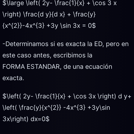
$\large \left( 2y- \frac{1}{x} + \cos 3 x
\right) \frac{d y}{d x} + \frac{y}
{x^{2}}-4x^{3} +3y \sin 3x = 0$
-Determinamos si es exacta la ED, pero en
este caso antes, escribimos la
FORMA ESTANDAR, de una ecuación
exacta.
$\left( 2y- \frac{1}{x} + \cos 3x \right) d y+
\left( \frac{y}{x^{2}} -4x^{3} +3y\sin
3x\right) dx=0$