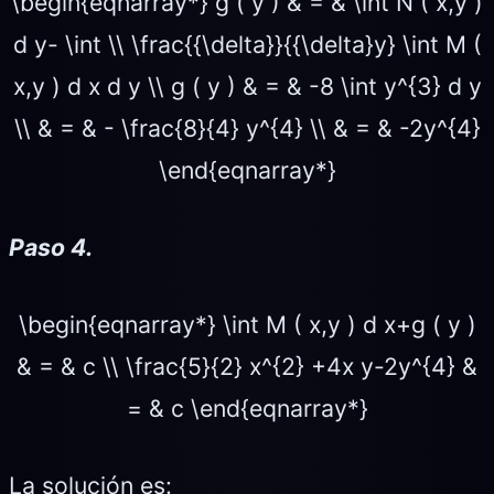
\begin{eqnarray*} g ( y ) & = & \int N ( x,y )
d y- \int \\ \frac{{\delta}}{{\delta}y} \int M (
x,y ) d x d y \\ g ( y ) & = & -8 \int y^{3} d y
\\ & = & - \frac{8}{4} y^{4} \\ & = & -2y^{4}
\end{eqnarray*}
Paso 4.
\begin{eqnarray*} \int M ( x,y ) d x+g ( y )
& = & c \\ \frac{5}{2} x^{2} +4x y-2y^{4} &
= & c \end{eqnarray*}
La solución es: