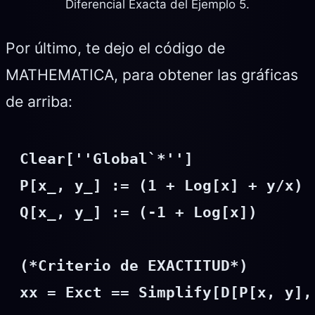
Diferencial Exacta del Ejemplo 5.
Por último, te dejo el código de
MATHEMATICA, para obtener las gráficas
de arriba:
Clear[''Global`*'']

P[x_, y_] := (1 + Log[x] + y/x)

Q[x_, y_] := (-1 + Log[x])

(*Criterio de EXACTITUD*)

xx = Exct == Simplify[D[P[x, y],