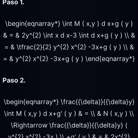
Paso 1.
\begin{eqnarray*} \int M ( x,y ) d x+g ( y )
& = & 2y^{2} \int x d x-3 \int d x+g ( y ) \\ &
= & \tfrac{2}{2} y^{2} x^{2} -3x+g ( y ) \\ &
= & y^{2} x^{2} -3x+g ( y ) \end{eqnarray*}
Paso 2.
\begin{eqnarray*} \frac{{\delta}}{{\delta}y}
\int M ( x,y ) d x+g' ( y ) & = \\ & N ( x,y ) \\
\Rightarrow \frac{{\delta}}{{\delta}y} (
y^{2} x^{2} -3x ) \\ +g' ( y ) & = & 2x^{2}