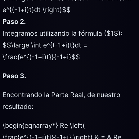
e^{(-1+i)t}dt \right)$$
Paso 2.
Integramos utilizando la fórmula ($1$):
$$\large \int e^{(-1+i)t}dt =
\frac{e^{(-1+i)t}}{-1+i}$$
Paso 3.
Encontrando la Parte Real, de nuestro
resultado:
\begin{eqnarray*} Re \left(
\frac{e^{(-1+i)t}}{-1+i} \right) & = & Re