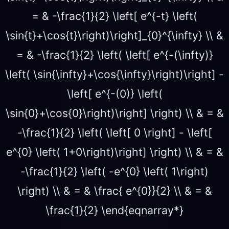
= & -\frac{1}{2} \left[ e^{-t} \left(
\sin{t}+\cos{t}\right)\right]_{0}^{\infty} \\ &
= & -\frac{1}{2} \left( \left[ e^{-(\infty)}
\left( \sin{\infty}+\cos{\infty}\right)\right] -
\left[ e^{-(0)} \left(
\sin{0}+\cos{0}\right)\right] \right) \\ & = &
-\frac{1}{2} \left( \left[ 0 \right] - \left[
e^{0} \left( 1+0\right)\right] \right) \\ & = &
-\frac{1}{2} \left( -e^{0} \left( 1\right)
\right) \\ & = & \frac{ e^{0}}{2} \\ & = &
\frac{1}{2} \end{eqnarray*}