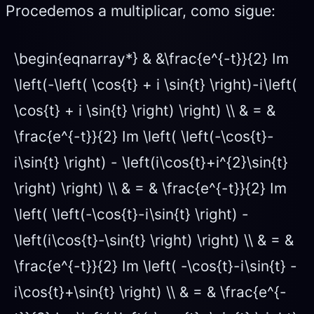
Procedemos a multiplicar, como sigue:
\begin{eqnarray*} & &\frac{e^{-t}}{2} Im
\left(-\left( \cos{t} + i \sin{t} \right)-i\left(
\cos{t} + i \sin{t} \right) \right) \\ & = &
\frac{e^{-t}}{2} Im \left( \left(-\cos{t}-
i\sin{t} \right) - \left(i\cos{t}+i^{2}\sin{t}
\right) \right) \\ & = & \frac{e^{-t}}{2} Im
\left( \left(-\cos{t}-i\sin{t} \right) -
\left(i\cos{t}-\sin{t} \right) \right) \\ & = &
\frac{e^{-t}}{2} Im \left( -\cos{t}-i\sin{t} -
i\cos{t}+\sin{t} \right) \\ & = & \frac{e^{-