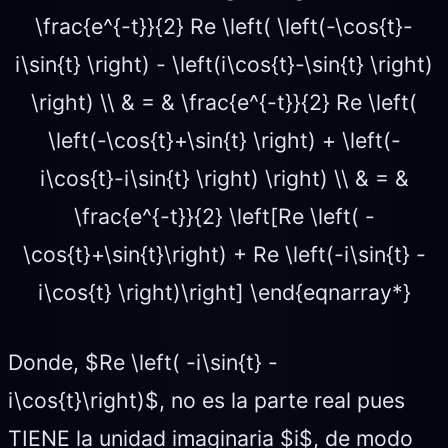
\frac{e^{-t}}{2} Re \left( \left(-\cos{t}-
i\sin{t} \right) - \left(i\cos{t}-\sin{t} \right)
\right) \\ & = & \frac{e^{-t}}{2} Re \left(
\left(-\cos{t}+\sin{t} \right) + \left(-
i\cos{t}-i\sin{t} \right) \right) \\ & = &
\frac{e^{-t}}{2} \left[Re \left( -
\cos{t}+\sin{t}\right) + Re \left(-i\sin{t} -
i\cos{t} \right)\right] \end{eqnarray*}
Donde, $Re \left( -i\sin{t} -
i\cos{t}\right)$, no es la parte real pues
TIENE la unidad imaginaria $i$, de modo