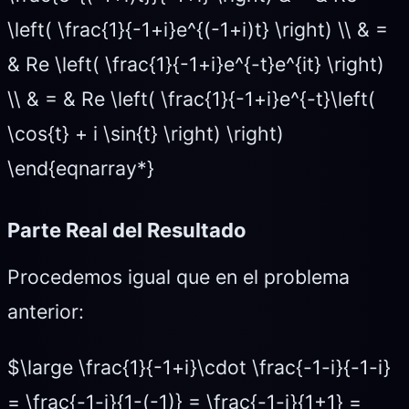
\left( \frac{1}{-1+i}e^{(-1+i)t} \right) \\ & =
& Re \left( \frac{1}{-1+i}e^{-t}e^{it} \right)
\\ & = & Re \left( \frac{1}{-1+i}e^{-t}\left(
\cos{t} + i \sin{t} \right) \right)
\end{eqnarray*}
Parte Real del Resultado
Procedemos igual que en el problema
anterior:
$\large \frac{1}{-1+i}\cdot \frac{-1-i}{-1-i}
= \frac{-1-i}{1-(-1)} = \frac{-1-i}{1+1} =