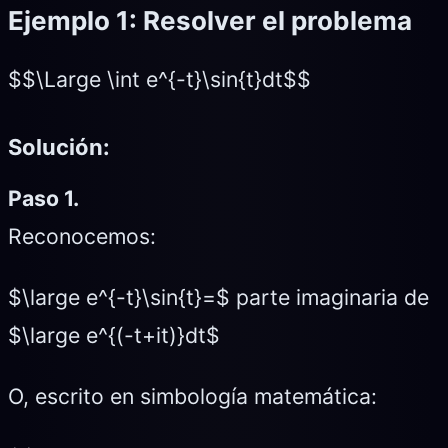
Ejemplo 1
: Resolver el problema
$$\Large \int e^{-t}\sin{t}dt$$
Solución:
Paso 1.
Reconocemos:
$\large e^{-t}\sin{t}=$ parte imaginaria de
$\large e^{(-t+it)}dt$
O, escrito en simbología matemática: