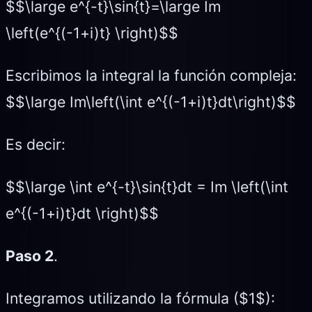
$$\large e^{-t}\sin{t}=\large Im
\left(e^{(-1+i)t} \right)$$
Escribimos la integral la función compleja:
$$\large Im\left(\int e^{(-1+i)t}dt\right)$$
Es decir:
$$\large \int e^{-t}\sin{t}dt = Im \left(\int
e^{(-1+i)t}dt \right)$$
Paso 2
.
Integramos utilizando la fórmula ($1$):