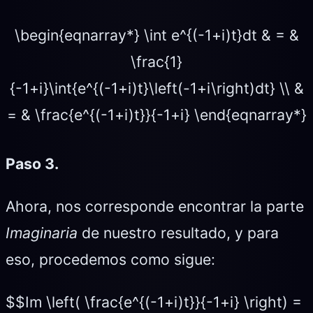
\begin{eqnarray*} \int e^{(-1+i)t}dt & = &
\frac{1}
{-1+i}\int{e^{(-1+i)t}\left(-1+i\right)dt} \\ &
= & \frac{e^{(-1+i)t}}{-1+i} \end{eqnarray*}
Paso 3.
Ahora, nos corresponde encontrar la parte
Imaginaria
de nuestro resultado, y para
eso, procedemos como sigue:
$$Im \left( \frac{e^{(-1+i)t}}{-1+i} \right) =