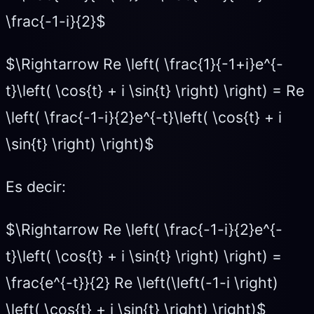
\frac{-1-i}{2}$
$\Rightarrow Re \left( \frac{1}{-1+i}e^{-
t}\left( \cos{t} + i \sin{t} \right) \right) = Re
\left( \frac{-1-i}{2}e^{-t}\left( \cos{t} + i
\sin{t} \right) \right)$
Es decir:
$\Rightarrow Re \left( \frac{-1-i}{2}e^{-
t}\left( \cos{t} + i \sin{t} \right) \right) =
\frac{e^{-t}}{2} Re \left(\left(-1-i \right)
\left( \cos{t} + i \sin{t} \right) \right)$