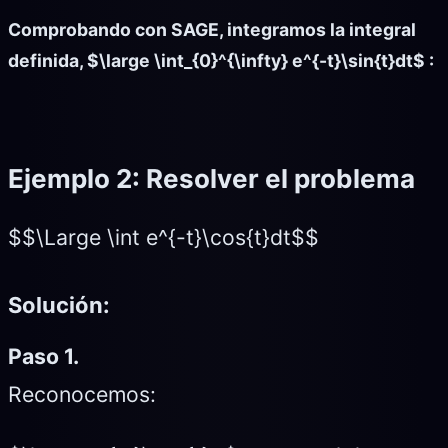
Comprobando con SAGE, integramos la integral
definida, $\large \int_{0}^{\infty} e^{-t}\sin{t}dt$ :
Ejemplo 2
: Resolver el problema
$$\Large \int e^{-t}\cos{t}dt$$
Solución:
Paso 1.
Reconocemos: