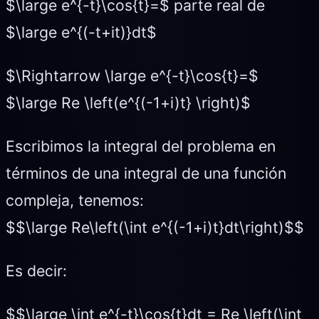
$\large e^{-t}\cos{t}=$ parte real de
$\large e^{(-t+it)}dt$
$\Rightarrow \large e^{-t}\cos{t}=$
$\large Re \left(e^{(-1+i)t} \right)$
Escribimos la integral del problema en
términos de una integral de una función
compleja, tenemos:
$$\large Re\left(\int e^{(-1+i)t}dt\right)$$
Es decir:
$$\large \int e^{-t}\cos{t}dt = Re \left(\int