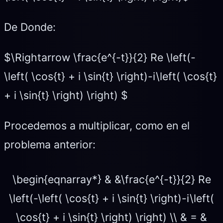
De Donde:
$\Rightarrow \frac{e^{-t}}{2} Re \left(-
\left( \cos{t} + i \sin{t} \right)-i\left( \cos{t}
+ i \sin{t} \right) \right) $
Procedemos a multiplicar, como en el
problema anterior:
\begin{eqnarray*} & &\frac{e^{-t}}{2} Re
\left(-\left( \cos{t} + i \sin{t} \right)-i\left(
\cos{t} + i \sin{t} \right) \right) \\ & = &