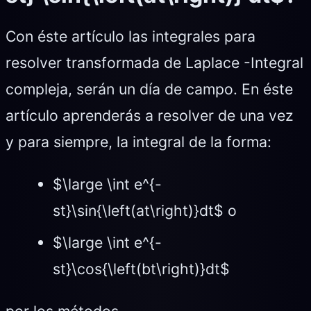
Con éste artículo las integrales para
resolver transformada de Laplace -Integral
compleja, serán un día de campo. En éste
artículo aprenderás a resolver de una vez
y para siempre, la integral de la forma:
$\large \int e^{-
st}\sin{\left(at\right)}dt$ o
$\large \int e^{-
st}\cos{\left(bt\right)}dt$
por los métodos