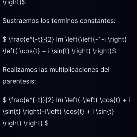
\right)$
Sustraemos los términos constantes:
$ \frac{e^{-t}}{2} Im \left(\left(-1-i \right)
\left( \cos{t} + i \sin{t} \right) \right)$
Realizamos las multiplicaciones del
parentesis:
$ \frac{e^{-t}}{2} Im \left(-\left( \cos{t} + i
\sin{t} \right)-i\left( \cos{t} + i \sin{t}
\right) \right) $