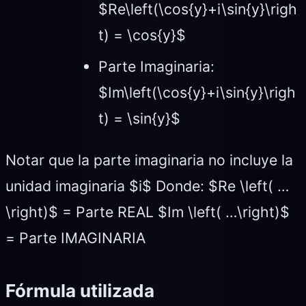
$Re\left(\cos{y}+i\sin{y}\righ
t) = \cos{y}$
Parte Imaginaria:
$Im\left(\cos{y}+i\sin{y}\righ
t) = \sin{y}$
Notar que la parte imaginaria no incluye la
unidad imaginaria $i$ Donde: $Re \left( …
\right)$ = Parte REAL $Im \left( …\right)$
= Parte IMAGINARIA
Fórmula utilizada