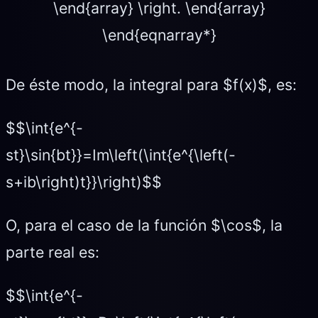
\end{array} \right. \end{array}
\end{eqnarray*}
De éste modo, la integral para $f(x)$, es:
$$\int{e^{-
st}\sin{bt}}=Im\left(\int{e^{\left(-
s+ib\right)t}}\right)$$
O, para el caso de la función $\cos$, la
parte real es:
$$\int{e^{-