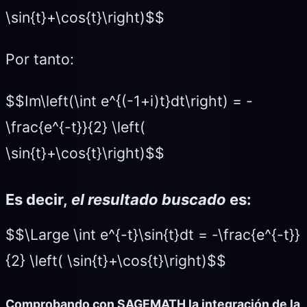
\sin{t}+\cos{t}\right)$$
Por tanto:
$$Im\left(\int e^{(-1+i)t}dt\right) = -
\frac{e^{-t}}{2} \left(
\sin{t}+\cos{t}\right)$$
Es decir,
el resultado buscado
es:
$$\Large \int e^{-t}\sin{t}dt = -\frac{e^{-t}}
{2} \left( \sin{t}+\cos{t}\right)$$
Comprobando con SAGEMATH la integración de la