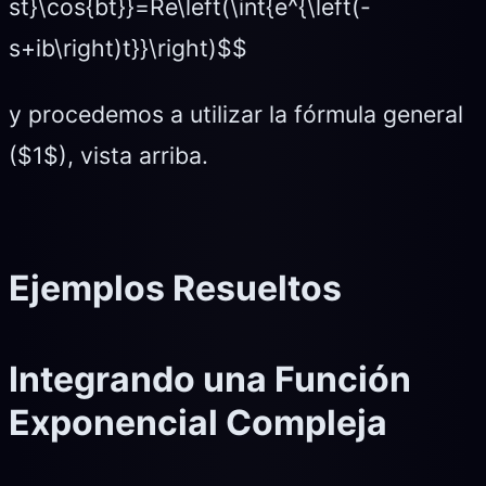
st}\cos{bt}}=Re\left(\int{e^{\left(-
s+ib\right)t}}\right)$$
y procedemos a utilizar la fórmula general
($1$), vista arriba.
Ejemplos Resueltos
Integrando una Función
Exponencial Compleja