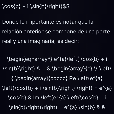
\cos{b} + i \sin{b}\right)$$
Donde lo importante es notar que la
relación anterior se compone de una parte
real y una imaginaria, es decir:
\begin{eqnarray*} e^{a}\left( \cos{b} + i
\sin{b}\right) & = & \begin{array}{c} \\ \left\
{ \begin{array}{ccccc} Re \left(e^{a}
\left(\cos{b} + i \sin{b}\right) \right) = e^{a}
\cos{b} & Im \left(e^{a} \left(\cos{b} + i
\sin{b}\right)\right) = e^{a} \sin{b} & &