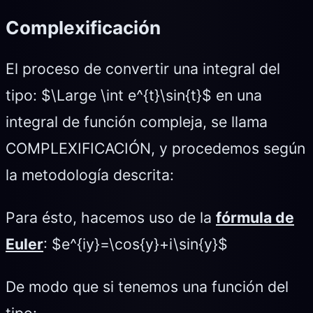
Complexificación
El proceso de convertir una integral del
tipo: $\Large \int e^{t}\sin{t}$ en una
integral de función compleja, se llama
COMPLEXIFICACIÓN, y procedemos según
la metodología descrita:
Para ésto, hacemos uso de la
fórmula de
Euler
: $e^{iy}=\cos{y}+i\sin{y}$
De modo que si tenemos una función del
tipo: