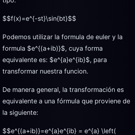
$$f(x)=e^{-st}\sin{bt}$$
Podemos utilizar la formula de euler y la
formula $e^{(a+ib)}$, cuya forma
equivalente es: $e^{a}e^{ib}$, para
transformar nuestra funcion.
De manera general, la transformación es
equivalente a una fórmula que proviene de
la siguiente:
$$e^{(a+ib)}=e^{a}e^{ib} = e^{a} \left(