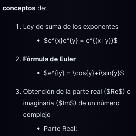
conceptos
de:
Ley de suma de los exponentes
$e^{x}e^{y} = e^{(x+y)}$
Fórmula de Euler
$e^{iy} = \cos{y}+i\sin{y}$
Obtención de la parte real ($Re$) e
imaginaria ($Im$) de un número
complejo
Parte Real: