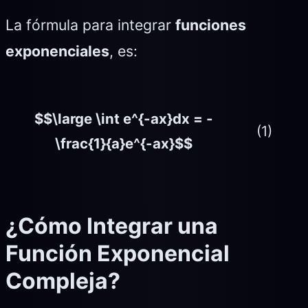
La fórmula para integrar
funciones
exponenciales
, es:
$$\large \int e^{-ax}dx = -
(1)
\frac{1}{a}e^{-ax}$$
¿Cómo Integrar una
Función Exponencial
Compleja?