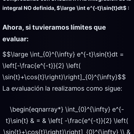
integral NO definida, $\large \int e^{-t}\sin{t}dt$ :
Ahora, si tuvieramos límites que
evaluar:
$$\large \int_{0}^{\infty} e^{-t}\sin{t}dt =
\left[-\frac{e^{-t}}{2} \left(
\sin{t}+\cos{t}\right)\right]_{0}^{\infty}$$
La evaluación la realizamos como sigue:
\begin{eqnarray*} \int_{0}^{\infty} e^{-
t}\sin{t} & = & \left[ -\frac{e^{-t}}{2} \left(
\sin{t}+\cos{t}\right)\right]_{0}^{\infty} \\ &