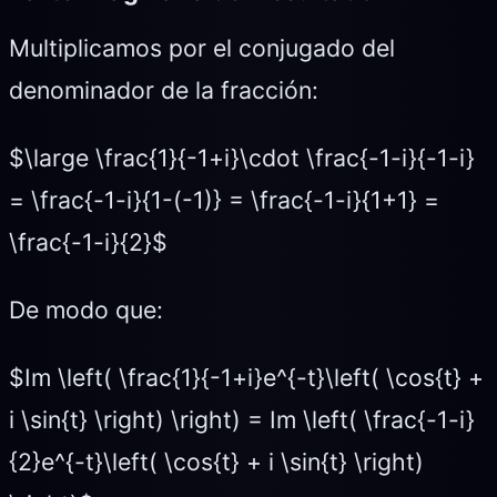
Multiplicamos por el conjugado del
denominador de la fracción:
$\large \frac{1}{-1+i}\cdot \frac{-1-i}{-1-i}
= \frac{-1-i}{1-(-1)} = \frac{-1-i}{1+1} =
\frac{-1-i}{2}$
De modo que:
$Im \left( \frac{1}{-1+i}e^{-t}\left( \cos{t} +
i \sin{t} \right) \right) = Im \left( \frac{-1-i}
{2}e^{-t}\left( \cos{t} + i \sin{t} \right)