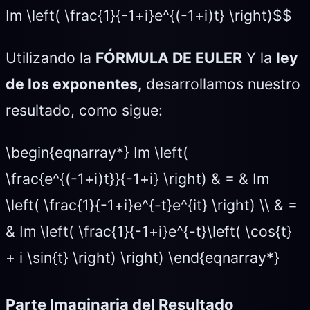
Im \left( \frac{1}{-1+i}e^{(-1+i)t} \right)$$
Utilizando la
FÓRMULA DE EULER
Y la
ley
de los exponentes,
desarrollamos nuestro
resultado, como sigue:
\begin{eqnarray*} Im \left(
\frac{e^{(-1+i)t}}{-1+i} \right) & = & Im
\left( \frac{1}{-1+i}e^{-t}e^{it} \right) \\ & =
& Im \left( \frac{1}{-1+i}e^{-t}\left( \cos{t}
+ i \sin{t} \right) \right) \end{eqnarray*}
Parte Imaginaria del Resultado