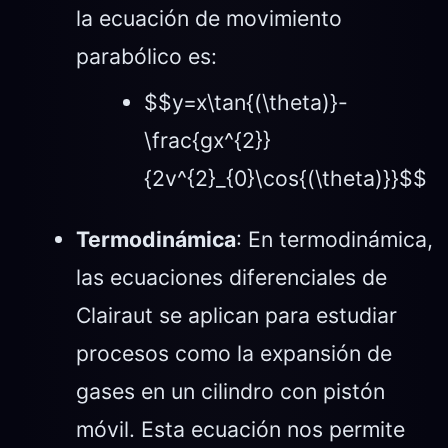
la ecuación de movimiento
parabólico es:
$$y=x\tan{(\theta)}-
\frac{gx^{2}}
{2v^{2}_{0}\cos{(\theta)}}$$
Termodinámica
: En termodinámica,
las ecuaciones diferenciales de
Clairaut se aplican para estudiar
procesos como la expansión de
gases en un cilindro con pistón
móvil. Esta ecuación nos permite