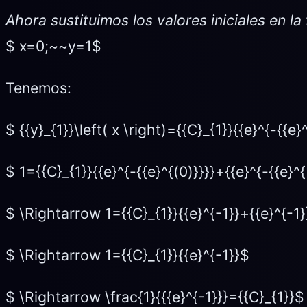
Ahora sustituimos los valores iniciales en la
$ x=0;~~y=1$
Tenemos:
$ {{y}_{1}}\left( x \right)={{C}_{1}}{{e}^{-{{e
$ 1={{C}_{1}}{{e}^{-{{e}^{(0)}}}}+{{e}^{-{{e}^
$ \Rightarrow 1={{C}_{1}}{{e}^{-1}}+{{e}^{-1
$ \Rightarrow 1={{C}_{1}}{{e}^{-1}}$
$ \Rightarrow \frac{1}{{{e}^{-1}}}={{C}_{1}}$