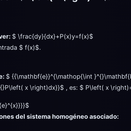
ver:
$ \frac{dy}{dx}+P(x)y=f(x)$
ntrada $ f(x)$.
e:
$ {{\mathbf{e}}^{\mathop{\int }^{}\mathbf{P
P\left( x \right)dx}}$ , es: $ P\left( x \right)
{e}^{x}}}}$
ciones del sistema homogéneo asociado: