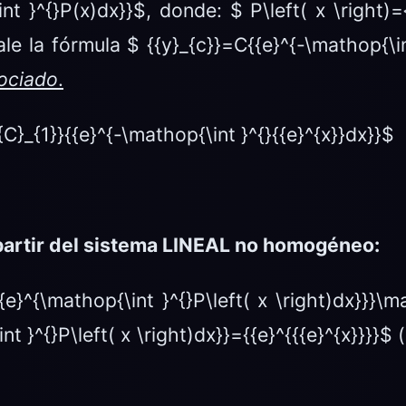
nt }^{}P(x)dx}}$, donde: $ P\left( x \right
 la fórmula $ {{y}_{c}}=C{{e}^{-\mathop{\int 
ociado
.
C}_{1}}{{e}^{-\mathop{\int }^{}{{e}^{x}}dx}}$
 partir del sistema LINEAL no homogéneo:
{e}^{\mathop{\int }^{}P\left( x \right)dx}}}\ma
 }^{}P\left( x \right)dx}}={{e}^{{{e}^{x}}}}$ (