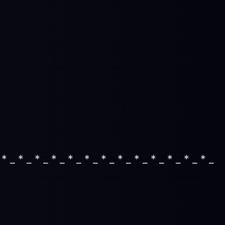
 * _ * _ * _ * _ * _ * _ * _ * _ * _ * _ * _ * _ * _