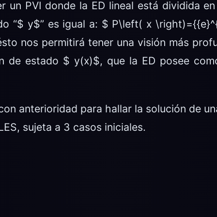
 un PVI donde la ED lineal está dividida en
o “$ y$” es igual a: $ P\left( x \right)={{e}
ésto nos permitirá tener una visión más profu
ción de estado $ y(x)$, que la ED posee com
con anterioridad para hallar la solución de 
, sujeta a 3 casos iniciales.