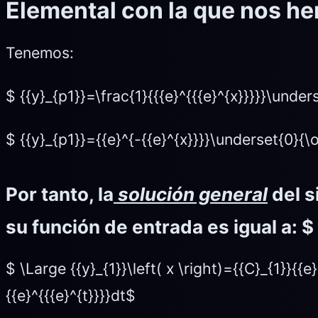
Elemental
con la que nos h
Tenemos:
$ {{y}_{p1}}=\frac{1}{{{e}^{{{e}^{x}}}}}\under
$ {{y}_{p1}}={{e}^{-{{e}^{x}}}}\underset{0}{\o
Por tanto, la
solución general
del 
su función de entrada es igual a:
$
$ \Large {{y}_{1}}\left( x \right)={{C}_{1}}{{
{{e}^{{{e}^{t}}}}dt$