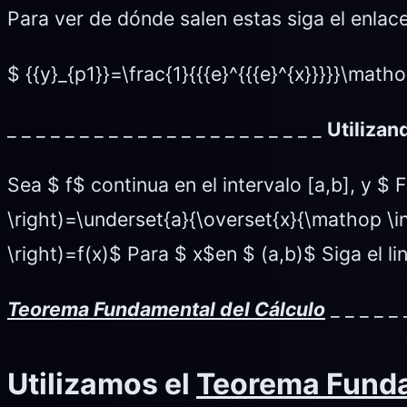
Para ver de dónde salen estas siga el enlac
$ {{y}_{p1}}=\frac{1}{{{e}^{{{e}^{x}}}}}\mathop
_ _ _ _ _ _ _ _ _ _ _ _ _ _ _ _ _ _ _ _ _ _
Utiliza
Sea $ f$ continua en el intervalo [a,b], y $ 
\right)=\underset{a}{\overset{x}{\mathop \int 
\right)=f(x)$ Para $ x$en $ (a,b)$ Siga el l
Teorema Fundamental del Cálculo
_ _ _ _ _ 
Utilizamos el
Teorema Funda