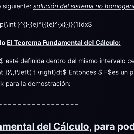
e siguiente:
solución del sistema no homogen
{\int }^{}{{e}^{{{e}^{x}}}}(1)dx$
ndo
El Teorema Fundamental del Cálculo:
F$ esté definida dentro del mismo intervalo ce
}}\,f\left( t \right)dt$ Entonces $ F$es un prim
ink para la demostración:
_ _ _ _ _ _ _ _ _ _ _ _ _ _ _ _ _
mental del Cálculo
, para pod