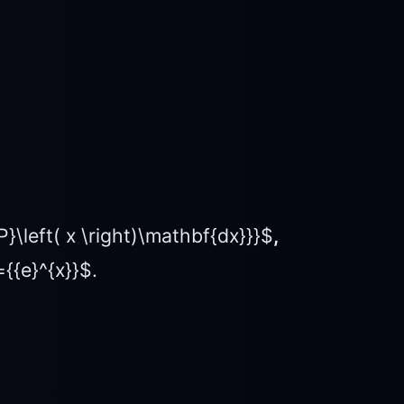
}\left( x \right)\mathbf{dx}}}$
,
={{e}^{x}}$.