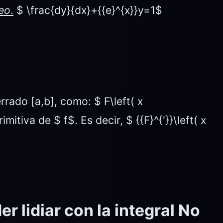
eo
.
$ \frac{dy}{dx}+{{e}^{x}}y=1$
rrado [a,b], como: $ F\left( x
itiva de $ f$. Es decir, $ {{F}^{'}}\left( x
er lidiar con la integral
No