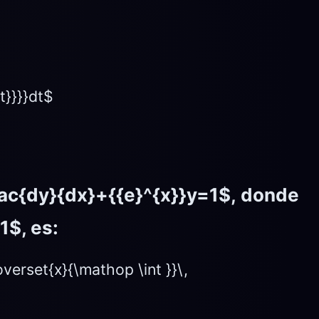
t}}}}dt$
rac{dy}{dx}+{{e}^{x}}y=1$,
donde
=1$
, es:
\overset{x}{\mathop \int }}\,