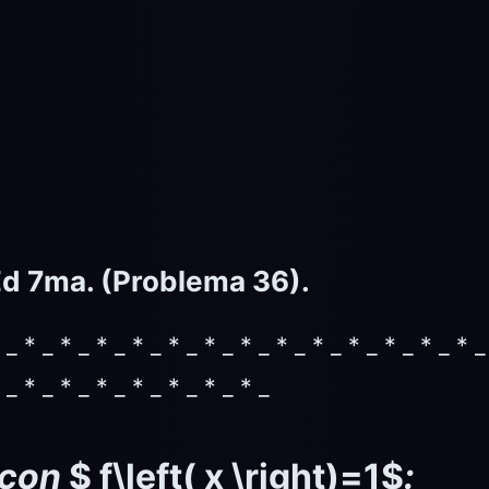
, Ed 7ma. (Problema 36).
 _ * _ * _ * _ * _ * _ * _ * _ * _ * _ * _ * _ * _ * _
 _ * _ * _ * _ * _ * _ * _ * _
 con
$ f\left( x \right)=1$
: