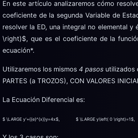
En este artículo analizaremos cómo resolver
coeficiente de la segunda Variable de Estad
resolver la ED, una integral no elemental y 
\right)$, que es el coeficiente de la fun
ecuación*.
Utilizaremos los mismos
4 pasos
utilizados 
PARTES (a TROZOS), CON VALORES INICIALES
La Ecuación Diferencial es:
$ \LARGE y'+{{e}^{x}}y=4x$, $ \LARGE y\left( 0 \right)=1$,
Y los 3 casos son: