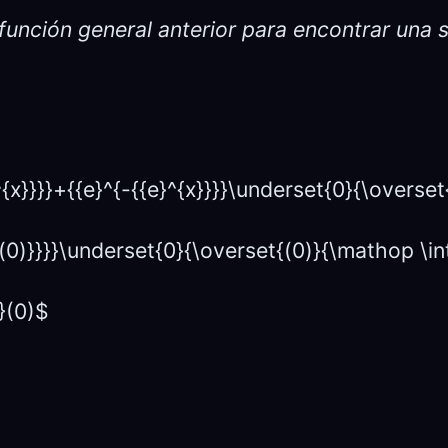
 función general anterior para encontrar una s
}^{x}}}}+{{e}^{-{{e}^{x}}}}\underset{0}{\overset
{(0)}}}}\underset{0}{\overset{(0)}{\mathop \int 
}}(0)$