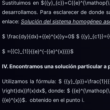
Sustituimos en ${{y}_{c}}=C{{e}^{\mathop{\i
desarrollamos. Para esclarecer de donde sale
enlace:
Solución del sistema homogéneo as
$ \frac{dy}{dx}+{{e}^{x}}y=0$ $ {{y}_{c1}}={{
$ ={{C}_{1}}{{e}^{-{{e}^{x}}}}$
IV. Encontramos una solución particular a
Utilizamos la fórmula: $ {{y}_{p}}=\frac{1}{{
\right)dx}}f(x)dx$, donde: $ {{e}^{\mathop{\int
{{e}^{x}}$. obtenido en el punto i.