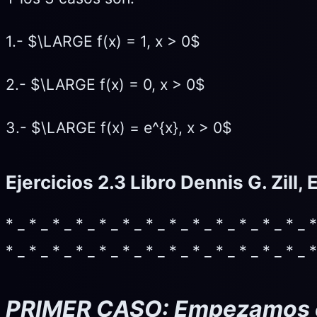
1.- $\LARGE f(x) = 1, x > 0$
2.- $\LARGE f(x) = 0, x > 0$
3.- $\LARGE f(x) = e^{x}, x > 0$
Ejercicios 2.3 Libro Dennis G. Zill
* _ * _ * _ * _ * _ * _ * _ * _ * _ * _ * _ * _ * _ *
* _ * _ * _ * _ * _ * _ * _ * _ * _ * _ * _ * _ * _ *
PRIMER CASO: Empezamos