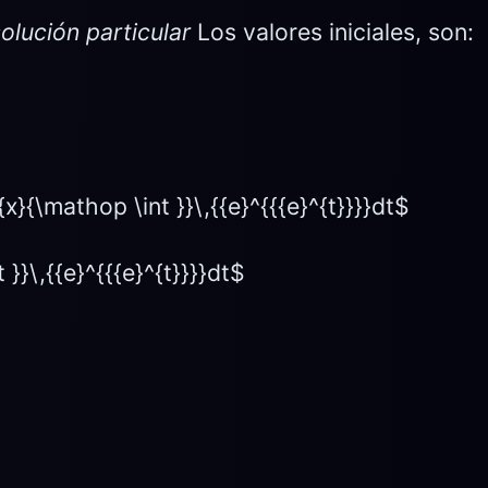
olución particular
Los valores iniciales, son:
{x}{\mathop \int }}\,{{e}^{{{e}^{t}}}}dt$
}}\,{{e}^{{{e}^{t}}}}dt$