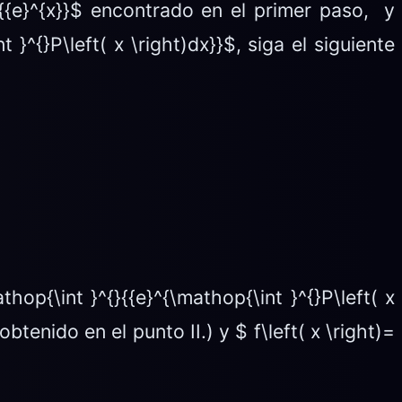
)={{e}^{x}}$ encontrado en el primer paso, y
}^{}P\left( x \right)dx}}$, siga el siguiente
thop{\int }^{}{{e}^{\mathop{\int }^{}P\left( x
obtenido en el punto II.) y $ f\left( x \right)=