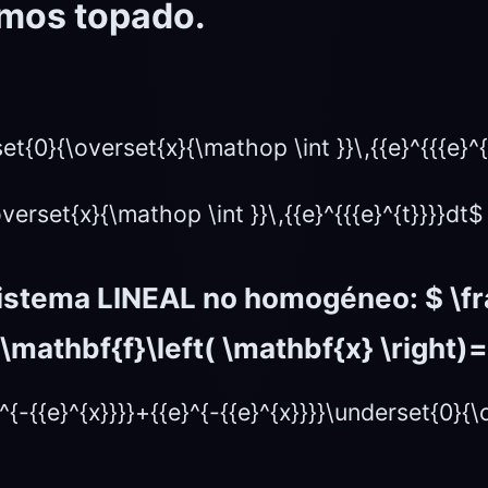
emos topado.
set{0}{\overset{x}{\mathop \int }}\,{{e}^{{{e}^{
verset{x}{\mathop \int }}\,{{e}^{{{e}^{t}}}}dt$
sistema LINEAL no homogéneo:
$ \f
 \mathbf{f}\left( \mathbf{x} \right)
e}^{-{{e}^{x}}}}+{{e}^{-{{e}^{x}}}}\underset{0}{