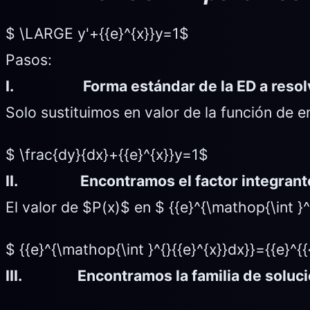
$ \LARGE y'+{{e}^{x}}y=1$
Pasos:
I.
Forma estándar de la ED a resol
Solo sustituimos en valor de la función de e
$ \frac{dy}{dx}+{{e}^{x}}y=1$
II.
Encontramos el factor integrant
El valor de $P(x)$ en $ {{e}^{\mathop{\int }^{}
$ {{e}^{\mathop{\int }^{}{{e}^{x}}dx}}={{e}^{{
III.
Encontramos la familia de solu